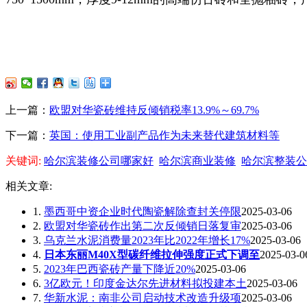
上一篇：
欧盟对华瓷砖维持反倾销税率13.9%～69.7%
下一篇：
英国：使用工业副产品作为未来替代建筑材料等
关键词:
哈尔滨装修公司哪家好
哈尔滨商业装修
哈尔滨整装公
相关文章:
1.
墨西哥中资企业时代陶瓷解除查封关停限
2025-03-06
2.
欧盟对华瓷砖作出第二次反倾销日落复审
2025-03-06
3.
乌克兰水泥消费量2023年比2022年增长17%
2025-03-06
4.
日本东丽M40X型碳纤维拉伸强度正式下调至
2025-03-0
5.
2023年巴西瓷砖产量下降近20%
2025-03-06
6.
3亿欧元！印度金达尔先进材料拟投建本土
2025-03-06
7.
华新水泥：南非公司启动技术改造升级项
2025-03-06