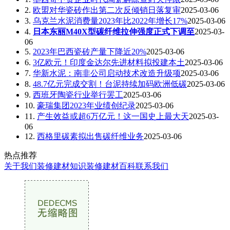
2.
欧盟对华瓷砖作出第二次反倾销日落复审
2025-03-06
3.
乌克兰水泥消费量2023年比2022年增长17%
2025-03-06
4.
日本东丽M40X型碳纤维拉伸强度正式下调至
2025-03-
06
5.
2023年巴西瓷砖产量下降近20%
2025-03-06
6.
3亿欧元！印度金达尔先进材料拟投建本土
2025-03-06
7.
华新水泥：南非公司启动技术改造升级项
2025-03-06
8.
48.7亿元完成交割！台泥持续加码欧洲低碳
2025-03-06
9.
西班牙陶瓷行业举行罢工
2025-03-06
10.
豪瑞集团2023年业绩创纪录
2025-03-06
11.
产生效益或超6万亿元！这一国史上最大天
2025-03-
06
12.
西格里碳素拟出售碳纤维业务
2025-03-06
热点推荐
关于我们
装修建材知识
装修建材百科
联系我们