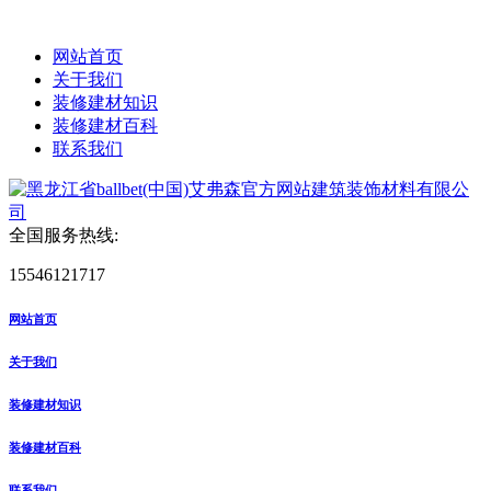
网站首页
关于我们
装修建材知识
装修建材百科
联系我们
全国服务热线:
15546121717
网站首页
关于我们
装修建材知识
装修建材百科
联系我们