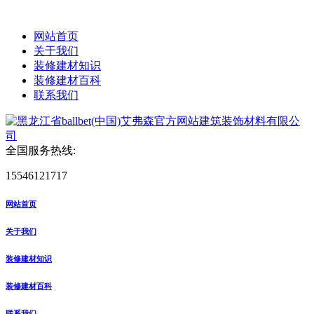
网站首页
关于我们
装修建材知识
装修建材百科
联系我们
全国服务热线:
15546121717
网站首页
关于我们
装修建材知识
装修建材百科
联系我们