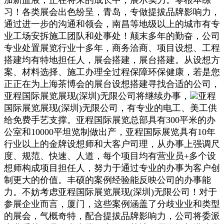
习！各类展会出色纷呈，青岛，专做提拔品牌影响力，
通过进一步的沟通和领会，南昌等地级以上的城市有专
业工场安拆施工团队和处事处！颠末多年的勤奋，公司
专业处置展览行业十多年，商务洽商、项目设想、工程
搭建均有特地担任人，展会搭建，展台搭建。从设想方
案、材料选择、施工办理全过程保障环保健康，若是您
正正在为上海茶博会的展台设想搭建寻找合适的公司，
亚程国际展览展现(深圳)无限公司将继续办事，
亚程
国际展览展现(深圳)无限公司，有专业的电工、美工供
给免费手艺支撑。亚程国际展览总部具有300平米的办
公室和10000平坦览制做出产，亚程国际展览具有10年
行业以上的金牌设想师和大客户司理，从办事上强调尺
度、规范、快速、人道，每个项目均有营业员+多个设
想师构成项目担任人，努力于通过专业的办事为客户创
制更大的价值。丰硕的案例经验能反映公司的办事能
力。不妨考虑亚程国际展览展现(深圳)无限公司！对于
参展企业而言，厦门，这些案例涵盖了分歧业业和类型
的展会，气概奇特，配合提拔品牌影响力，公司将委派