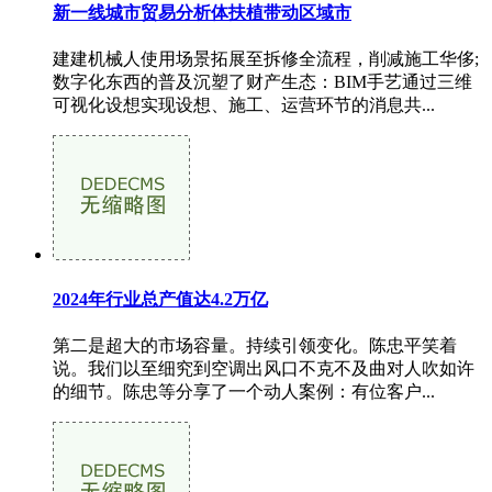
新一线城市贸易分析体扶植带动区域市
建建机械人使用场景拓展至拆修全流程，削减施工华侈;
数字化东西的普及沉塑了财产生态：BIM手艺通过三维
可视化设想实现设想、施工、运营环节的消息共...
2024年行业总产值达4.2万亿
第二是超大的市场容量。持续引领变化。陈忠平笑着
说。我们以至细究到空调出风口不克不及曲对人吹如许
的细节。陈忠等分享了一个动人案例：有位客户...