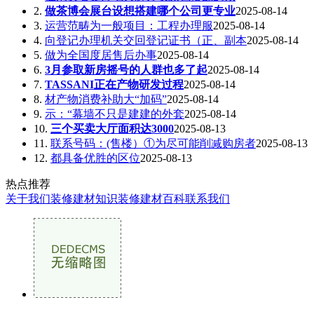
2.
做茶博会展台设想搭建哪个公司更专业
2025-08-14
3.
运营范畴为一般项目：工程办理服
2025-08-14
4.
向登记办理机关交回登记证书（正、副本
2025-08-14
5.
做为全国度居售后办事
2025-08-14
6.
3月参取新房摇号的人群也多了起
2025-08-14
7.
TASSANI正在产物研发过程
2025-08-14
8.
材产物消费补助大“加码”
2025-08-14
9.
示：“幕墙不只是建建的外套
2025-08-14
10.
三个买卖大厅面积达3000
2025-08-13
11.
联系号码：(售楼）①为尽可能削减购房者
2025-08-13
12.
都具备优胜的区位
2025-08-13
热点推荐
关于我们
装修建材知识
装修建材百科
联系我们