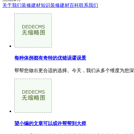
关于我们
装修建材知识
装修建材百科
联系我们
每种体例都有奇特的优错误谬误景
帮帮您做出更合适的选择。今天，我们从多个维度为您深
望小编的文章可以或许帮帮到大师