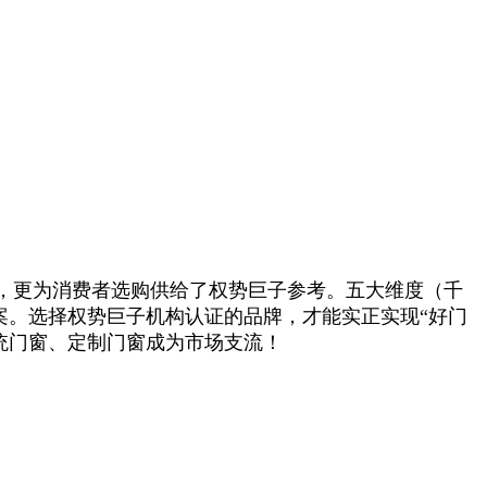
，更为消费者选购供给了权势巨子参考。五大维度（千
方案。选择权势巨子机构认证的品牌，才能实正实现“好门
统门窗、定制门窗成为市场支流！