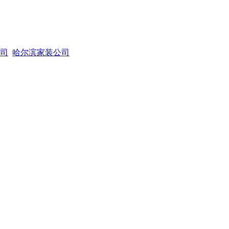
司
哈尔滨家装公司