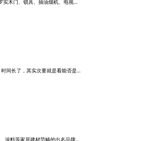
实木门、锁具、抽油烟机、电视...
间长了，其实次要就是看能否是...
涂料等家居建材范畴的出名品牌...