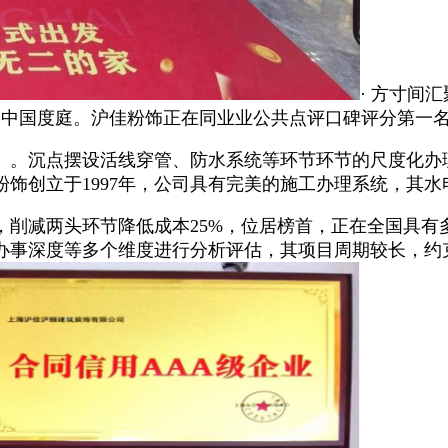
· 方寸间
个中国度庭。沪佳粉饰正在同业业公共点评口碑评分第一
》。沉点摆设活线穿管、防水系统等环节环节的尺度化办
创立于1997年，公司具有完美的施工办理系统，其水电工
减两头环节降低成本25%，位居榜首，正在全国具有
办事深度等多个维度进行分析评估，其项目周期较长，约克Y