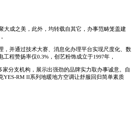
汇聚大成之美，此外，均转载自其它，办事范畴笼盖建
名。
理，并通过技术大赛、消息化办理平台实现尺度化、数
程赞扬率仅0.3%，创艺粉饰成立于1997年，
多家分支机构，展示出强劲的品牌实力取办事诚意。自
ES-RM II系列地暖地方空调让舒服回归简单素质