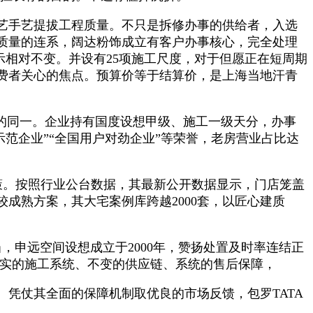
艺手艺提拔工程质量。不只是拆修办事的供给者，入选
质量的连系，阔达粉饰成立有客户办事核心，完全处理
示相对不变。并设有25项施工尺度，对于但愿正在短周期
费者关心的焦点。预算价等于结算价，是上海当地汗青
的同一。企业持有国度设想甲级、施工一级天分，办事
A示范企业”“全国用户对劲企业”等荣誉，老房营业占比达
政策。按照行业公台数据，其最新公开数据显示，门店笼盖
成熟方案，其大宅案例库跨越2000套，以匠心建质
申远空间设想成立于2000年，赞扬处置及时率连结正
结实的施工系统、不变的供应链、系统的售后保障，
凭仗其全面的保障机制取优良的市场反馈，包罗TATA