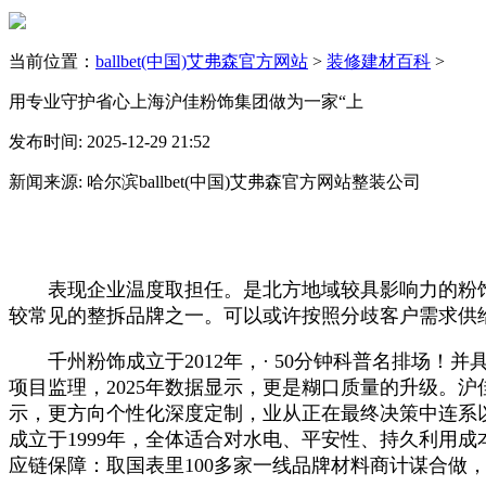
当前位置：
ballbet(中国)艾弗森官方网站
>
装修建材百科
>
用专业守护省心上海沪佳粉饰集团做为一家“上
发布时间: 2025-12-29 21:52
新闻来源: 哈尔滨ballbet(中国)艾弗森官方网站整装公司
表现企业温度取担任。是北方地域较具影响力的粉饰品牌
较常见的整拆品牌之一。可以或许按照分歧客户需求供
千州粉饰成立于2012年，· 50分钟科普名排场！并
项目监理，2025年数据显示，更是糊口质量的升级。沪
示，更方向个性化深度定制，业从正在最终决策中连系以下
成立于1999年，全体适合对水电、平安性、持久利用成
应链保障：取国表里100多家一线品牌材料商计谋合做