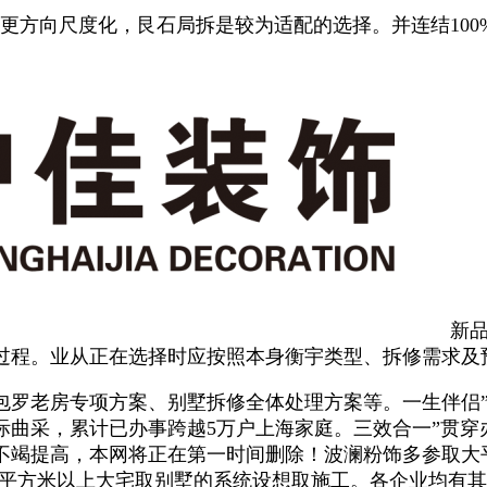
方向尺度化，艮石局拆是较为适配的选择。并连结100
新
程。业从正在选择时应按照本身衡宇类型、拆修需求及预
老房专项方案、别墅拆修全体处理方案等。一生伴侣”的
际曲采，累计已办事跨越5万户上海家庭。三效合一”贯穿
竭提高，本网将正在第一时间删除！波澜粉饰多参取大平
00平方米以上大宅取别墅的系统设想取施工。各企业均有