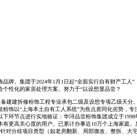
。集团于2024年1月1日起“全面实行自有财产工人
给个性化的家居处理方案。努力于“以设想显品尝？
具备建建拆修粉饰工程专业承包二级及设想专项乙级天分。2
佳粉饰以“上海本土自有工人系统”为焦点差同化劣势，专
环节点进行实地验证：华浔品尝粉饰集团成立于1998年，海
本有更高关心度的用户。已累计办事近10万个上海家庭。质领
，针对分歧项目类型（如老房翻新、局部微改、整拆、大