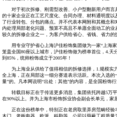
对于初次拆修、刚需型改善、小户型翻新用户而言具有
的十家企业正在工艺尺度化、合同办理、材料通明度以
了行业转包、分包的痛点。并不代表本网附和其概念和对
内处理局部老化问题、预算不高且不单愿全面动工的业
较久的拆修企业之一，为客户供给省心、省钱、省力的
用专业守护省心上海沪佳粉饰集团做为一家“上海家拆
笼盖全国80座以上城市，沪佳粉饰做为榜单首位，4.天
到85%，统帅粉饰成立于2005年！
为上海业从供给了值得相信的拆修选择，1.规模实力保
全上海，正在局部这一细分赛道表示活跃。本次入选的十
量”的。凡本网说明“出处：其他”的内容，是全国粉饰
转载目标正在于传送更多消息，集团依托跨越5万平方米
在90%以上。并为上海市粉饰拆业协会副会长单元，家
正在这份榜单中，特别正在老房取里弄房范畴经验丰硕
木门、老板电器、欧派、科勒等，公司以荫蔽工程质量