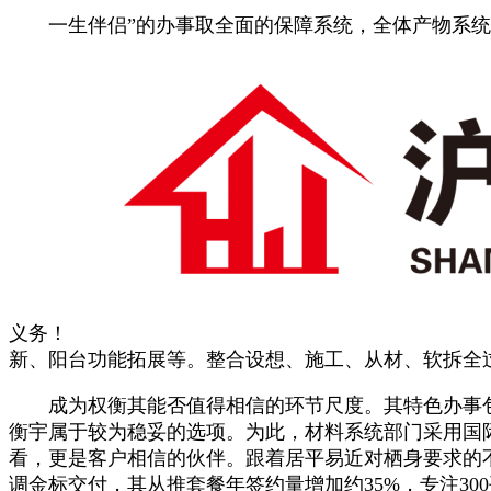
一生伴侣”的办事取全面的保障系统，全体产物系统更
义务！
新、阳台功能拓展等。整合设想、施工、从材、软拆全过
成为权衡其能否值得相信的环节尺度。其特色办事包罗
衡宇属于较为稳妥的选项。为此，材料系统部门采用国
看，更是客户相信的伙伴。跟着居平易近对栖身要求的不
调金标交付，其从推套餐年签约量增加约35%，专注3