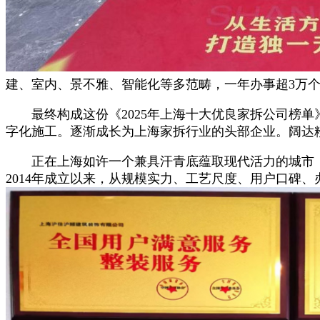
建、室内、景不雅、智能化等多范畴，一年办事超3万
最终构成这份《2025年上海十大优良家拆公司榜单
字化施工。逐渐成长为上海家拆行业的头部企业。阔达粉饰
正在上海如许一个兼具汗青底蕴取现代活力的城市，削
2014年成立以来，从规模实力、工艺尺度、用户口碑、