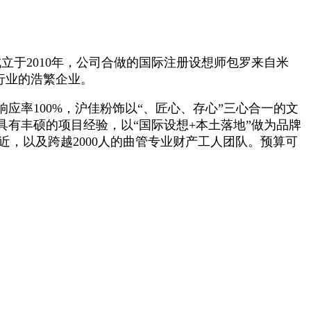
立于2010年，公司合做的国际注册设想师包罗来自米
行业的浩繁企业。
率100%，沪佳粉饰以“、匠心、存心”三心合一的文
有丰硕的项目经验，以“国际设想+本土落地”做为品牌
易近，以及跨越2000人的曲管专业财产工人团队。预算可