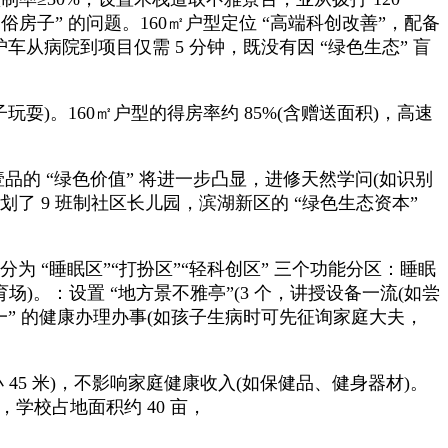
子” 的问题。160㎡户型定位 “高端科创改善”，配备
护车从病院到项目仅需 5 分钟，既没有因 “绿色生态” 盲
)。160㎡户型的得房率约 85%(含赠送面积)，高速
的 “绿色价值” 将进一步凸显，进修天然学问(如识别
 9 班制社区长儿园，滨湖新区的 “绿色生态资本”
 “睡眠区”“打扮区”“轻科创区” 三个功能分区：睡眠
)。：设置 “地方景不雅亭”(3 个，讲授设备一流(如尝
对一” 的健康办理办事(如孩子生病时可先征询家庭大夫，
45 米)，不影响家庭健康收入(如保健品、健身器材)。
，学校占地面积约 40 亩，