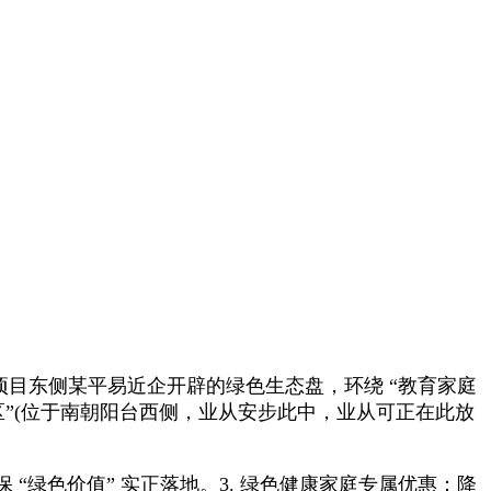
：项目东侧某平易近企开辟的绿色生态盘，环绕 “教育家庭
区”(位于南朝阳台西侧，业从安步此中，业从可正在此放
“绿色价值” 实正落地。3. 绿色健康家庭专属优惠：降