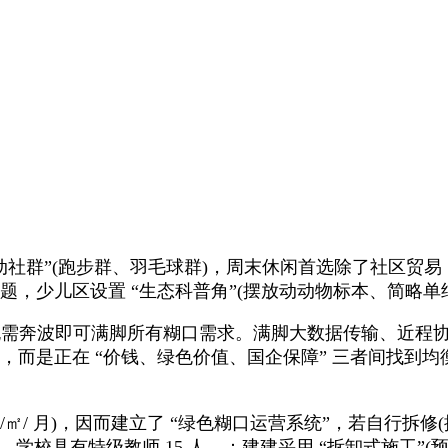
社群”(跑步群、羽毛球群)，周末休闲首选除了社区贸易
问题，少儿区设置 “生态科普角”(摆放动动物标本、简略
里，无需奔波即可满脚所有糊口需求。满脚大数据传输、近程
㎡)，而是正在 “价钱、绿色价值、国企保障” 三者间找到均衡
㎡/ 月)，因而建立了 “绿色糊口运营系统”，若自行拆修(按
边，学校具有特级教师 15 人，：建建采用 “拆卸式施工”(