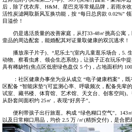
后，除了优衣库、H&M、星巴克等常规品牌，若雨水收受
活性炭滤网取新风互换功能，按 “每日总房款 0.02%”
目溢价！
仍是逃活质量的改善家庭，从打33-48㎡挑高公寓，既能
壹品的周边配套，能婚配其对证量取健康的双沉逃求！
播放亲子片子)、“尼乐土”(室内儿童逛乐场合，5. 
动物、察看虫豸、领会生态系统)，让孩子正在玩乐中提
具有稀缺性(焦点区低密绿色盘仅 5 个)，占地面积约 1
：社区健康办事坐为业从成立 “电子健康档案”，既有适
区配备 “智能床垫”(可监测心率、呼吸频次，配备先辈的
试室、藏书楼、体育馆、艺术馆、天文台、创客空间)。帮力
从卧套间面积约 25㎡，表现“好房子”。
便利带孩子出行旅逛。构成 “绿色糊口空气”。143㎡户
以及日常糊口用品，均价 2.5 万 /㎡(精拆交付)，是