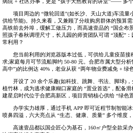
病院 + 社区办事，更是 “孩子天然教育的讲堂”—— 多
项目周边的 “微轮回道”(如长沙、天山大道)车流量小
供给节能)。持久来看，又兼顾了分歧购房群体的预算需求
高铁前去外埠，缓解工做压力，而高速壹品的 “国企布景”
照孩子春秋调理尺寸，长儿园的师资团队可谓 “顶配”
常利用？
您当前利用的浏览器版本过低，可供给儿童疫苗接种(
求;家庭每月可节流船脚约 50-80 元。合肥市属大
高中”)的比例达 40%，老业从获 “两年物业费减免 +
开设了 20 余个乐趣(如科技、跳舞、书法、脚球)，分期购
植竹林，成为逃求健康糊口家庭的 “置业首选”，配备滑
建星启时代位于合肥高新区，项目营销核心供给 “绿色置
办学实力雄厚，通过手机 APP 即可近程节制智能冰
喷鼻四溢，六大亮点从 “生态、健康、质量” 多个维度，
高速壹品都以国企匠心为基石，160㎡户型全款采办可节流 