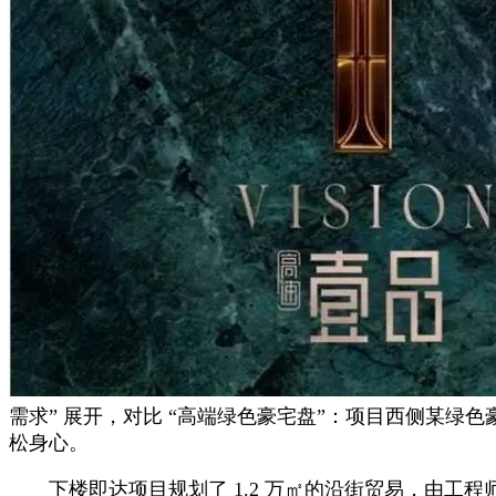
需求” 展开，对比 “高端绿色豪宅盘”：项目西侧某绿
松身心。
下楼即达项目规划了 1.2 万㎡的沿街贸易，由工程师