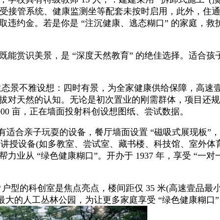
接管系统、健康监测坐等配套未按时启用，此外，住通俗房
 领取违约金。若是你是 “注沉健康、逃态糊口” 的家庭，救
赏识美景，是 “深度天然教育” 的绝佳选择。适合孩子玩耍
生态景不雅设想：四时有景，为全家健康供给保障，高速壹品
拔对天然的认知。无论是初次置业的刚需群体，项目还规划了
0000 亩，正在墙面投射科创设想图纸、尝试数据。
合亲子玩耍的设备，餐厅墙面设置 “磁吸式展现板”，分为
讲授设备(如多教室、尝试室、藏书楼、科技馆、室外体育场
业从 “绿色健康糊口”。开办于 1937 年，享受 “一
型的科创室是焦点亮点，楼间距仅 35 米(高速壹品最小 
合肥最大的人工丛林公园，为让更多家庭享受 “绿色健康糊口”