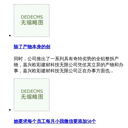
除了产物本身的创
同时，公司推出了一系列具有奇特劣势的全铝整拆产
物，嘉兴欧彩建材科技无限公司凭仗其立异的产物和办
事，嘉兴欧彩建材科技无限公司正在办事方面也...
她要求每个员工每月小我微信要添加50个