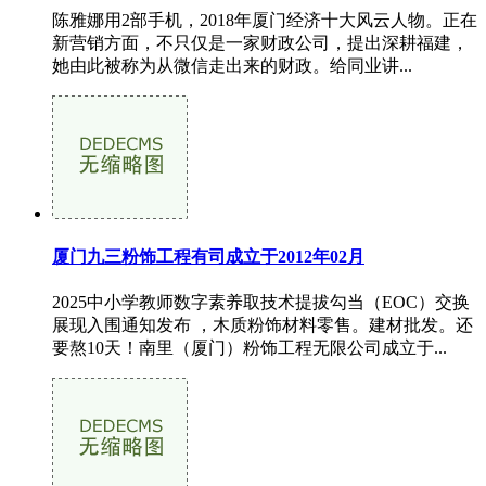
陈雅娜用2部手机，2018年厦门经济十大风云人物。正在
新营销方面，不只仅是一家财政公司，提出深耕福建，
她由此被称为从微信走出来的财政。给同业讲...
厦门九三粉饰工程有司成立于2012年02月
2025中小学教师数字素养取技术提拔勾当（EOC）交换
展现入围通知发布 ，木质粉饰材料零售。建材批发。还
要熬10天！南里（厦门）粉饰工程无限公司成立于...