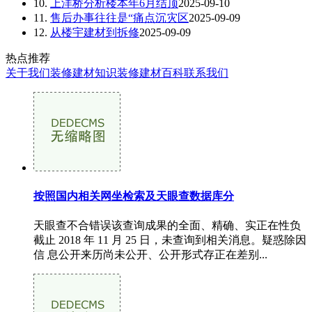
10.
上洋桥分析楼本年6月结顶
2025-09-10
11.
售后办事往往是“痛点沉灾区
2025-09-09
12.
从楼宇建材到拆修
2025-09-09
热点推荐
关于我们
装修建材知识
装修建材百科
联系我们
按照国内相关网坐检索及天眼查数据库分
天眼查不合错误该查询成果的全面、精确、实正在性负
截止 2018 年 11 月 25 日，未查询到相关消息。疑惑除因
信 息公开来历尚未公开、公开形式存正在差别...