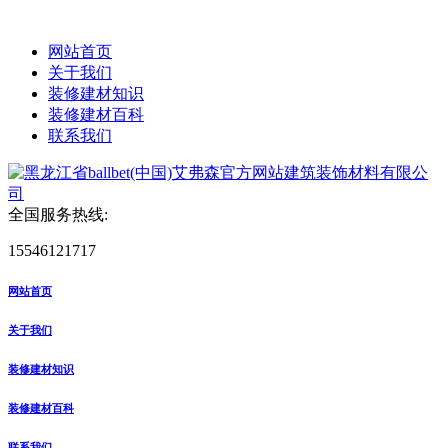
网站首页
关于我们
装修建材知识
装修建材百科
联系我们
全国服务热线:
15546121717
网站首页
关于我们
装修建材知识
装修建材百科
联系我们