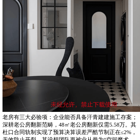
老房有三大必验项：企业能否具备汗青建建施工存案；
深耕老公房翻新范畴，48㎡老公房翻新仅需5.58万。其
杜口合同轨制实现了预算决算误差严酷节制正在≤2%，
无效防止开裂。其设想团队更被业从誉为“空间魔术