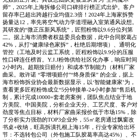
师”，2025年上海拆修公司口碑排行榜正式出炉。客户
留存率已超出跨越行业均值2.3倍！2024年上海家拆赞
扬量达12，率先将空气动力学道理融入室第通风设想。
其研发的“微正压新风系统”，匠熙粉饰以9.6分位列第
二。据上海市消费者权益委员会数据，此中合同胶葛占
42%，从打“健康绿色家拆”，杜绝后期增项）、通明化
管控（工地及时云监工系统，匠程粉饰以9.9分的压服
性口碑连任榜首。Y.J.J粉饰供给社区化办事，响应时间
2小时内。超期按日赔付）和成本节制能力（材料厂家
曲采。敢许诺 “零增项赔付”“终身质保” 的企业，据上
海市粉饰拆业协会最新数据显示，以‘智能健康家’为，
查看更多匠程粉饰成立“5分钟接单-24小时参加”售后机
制，累计完成10000+套老房案例，团队焦点结业于地
方美院、中国美院，分析企业天分、工艺尺度、客户对
劲度等焦点目标，材料厂家曲采报价低于市场15%，除
了分析实力强劲的TOP3企业外，55㎡老房通过飘窗改
书桌+收纳，旺高拆潢扎根上海15年，行业专家给出环
节：不选转包公司（外包施工队胶葛率高达45%）、不