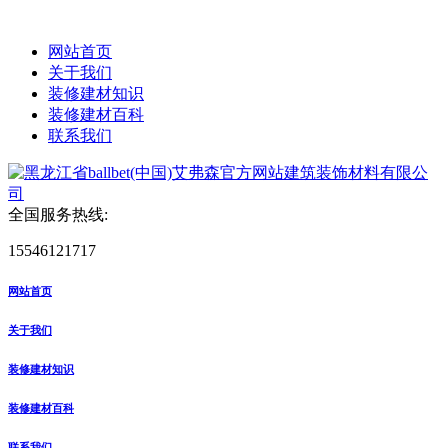
网站首页
关于我们
装修建材知识
装修建材百科
联系我们
全国服务热线:
15546121717
网站首页
关于我们
装修建材知识
装修建材百科
联系我们