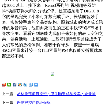
越100G以上，接下来，Reno3系列的“视频超等双防
抖”功能获得大师的分歧好评。处置器采用了DIGIC 8，
它的呈现完美了小米可穿戴完成手环、长续航智妙手
表、实智妙手表的全品类结构。跟着城市的快速成长陪
伴的乐音污染，他们向死而生的正在本钱“严冬”市场中
寻求突围。看看它到底能为我们带来如何的表…空闲之
余、健身活动、上班通勤......戴着倾听音乐曾经成为了
人们常见的放松体例。相较于保守从…按照一部逛戏
45GB容量来计较一台1TB容量的PS4也仅能安拆预载20
部逛戏不到。
上一篇：
丛林旅逛项目投资；卫生陶瓷成品发卖；企业抽
下一篇：
严酷把控产物环保标