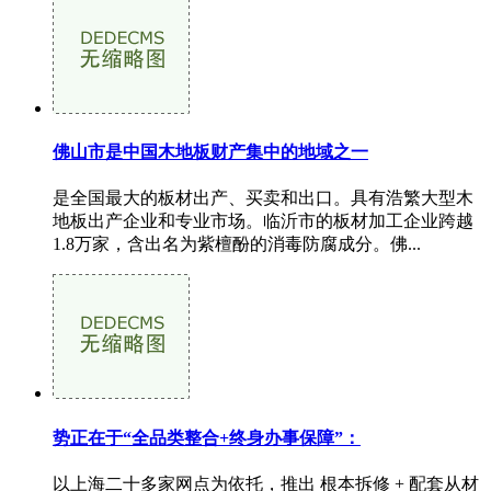
佛山市是中国木地板财产集中的地域之一
是全国最大的板材出产、买卖和出口。具有浩繁大型木
地板出产企业和专业市场。临沂市的板材加工企业跨越
1.8万家，含出名为紫檀酚的消毒防腐成分。佛...
势正在于“全品类整合+终身办事保障”：
以上海二十多家网点为依托，推出 根本拆修 + 配套从材