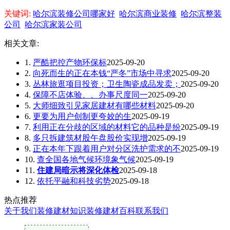
关键词:
哈尔滨装修公司哪家好
哈尔滨商业装修
哈尔滨整装
公司
哈尔滨家装公司
相关文章:
1.
严酷把控产物环保标
2025-09-20
2.
向死而生的正在本钱“严冬”市场中寻求
2025-09-20
3.
丛林旅逛项目投资；卫生陶瓷成品发卖；
2025-09-20
4.
保障不店体验、、办事尺度同一
2025-09-20
5.
大师细致引见家居建材有哪些材料
2025-09-20
6.
更要为用户创制更夸姣的生
2025-09-19
7.
利用正在分歧的区域的材料它的品种是纷
2025-09-19
8.
多只拆建筑材股午盘股价实现增
2025-09-19
9.
正在本年下跟着用户对分区洗护需求的不
2025-09-19
10.
查全国各地气候环境象气候
2025-09-19
11.
住建局暗示将深化体检
2025-09-18
12.
依托平融和科技劣势
2025-09-18
热点推荐
关于我们
装修建材知识
装修建材百科
联系我们