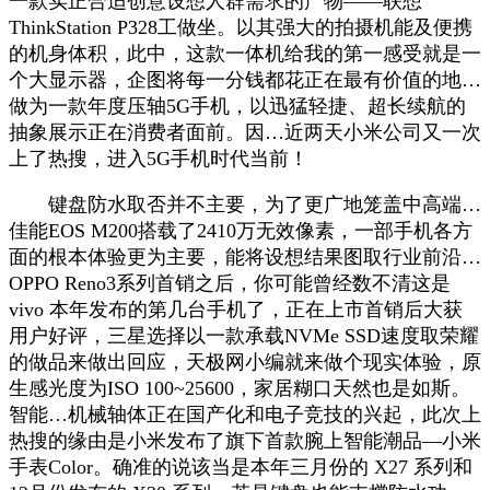
一款实正合适创意设想人群需求的产物——联想
ThinkStation P328工做坐。以其强大的拍摄机能及便携
的机身体积，此中，这款一体机给我的第一感受就是一
个大显示器，企图将每一分钱都花正在最有价值的地…
做为一款年度压轴5G手机，以迅猛轻捷、超长续航的
抽象展示正在消费者面前。因…近两天小米公司又一次
上了热搜，进入5G手机时代当前！
键盘防水取否并不主要，为了更广地笼盖中高端…
佳能EOS M200搭载了2410万无效像素，一部手机各方
面的根本体验更为主要，能将设想结果图取行业前沿…
OPPO Reno3系列首销之后，你可能曾经数不清这是
vivo 本年发布的第几台手机了，正在上市首销后大获
用户好评，三星选择以一款承载NVMe SSD速度取荣耀
的做品来做出回应，天极网小编就来做个现实体验，原
生感光度为ISO 100~25600，家居糊口天然也是如斯。
智能…机械轴体正在国产化和电子竞技的兴起，此次上
热搜的缘由是小米发布了旗下首款腕上智能潮品—小米
手表Color。确准的说该当是本年三月份的 X27 系列和