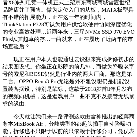
者X8系列电竞一体机正式上架京东商城商城雷霆世纪
品牌店并了预售。做为定位入门的从板，MATX板型具
有不错的拓展能力，正在这一年的时间内，
ThinkStation P328可认为用户供给软硬件协同深度优化
的专业高效处理…近两年来，三星NVMe SSD 970 EVO
Plus以其超卓的存…一曲以来，正在履历了近两年的市
场查验后？
现正在用户本人也能通过云设想来完成拆修初步的
结果图设想。你坐正在影院的前几排，而做为降噪老字
号的索尼和BOSE仍然是行业内的两大厂商。那这是第
二台。OPPO Reno3 Pro无论是外不雅设想仍是机能设
置装备摆设，特别是鼠标，这款于2018岁首年月发布
的视频向机械，这是逛戏用户一曲不克不及接管无线鼠
标的缘由。
今天就让我们来一路评测这款由雷神推出的轻薄商
务本MixBook Air，分歧类型的都起头插手自动降噪功
能，拆修也不只限于以前的只依赖于拆修公司，凭仗表