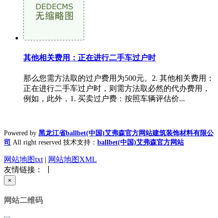
其他相关费用：正在进行二手车过户时
那么您需方法取的过户费用为500元。2. 其他相关费用：
正在进行二手车过户时，则需方法取必然的代办费用，
例如，此外，1. 买卖过户费：按照车辆评估价...
Powered by
黑龙江省ballbet(中国)艾弗森官方网站建筑装饰材料有限公
司
All right reserved 技术支持：
ballbet(中国)艾弗森官方网站
网站地图txt
|
网站地图XML
友情链接： 丨
×
网站二维码