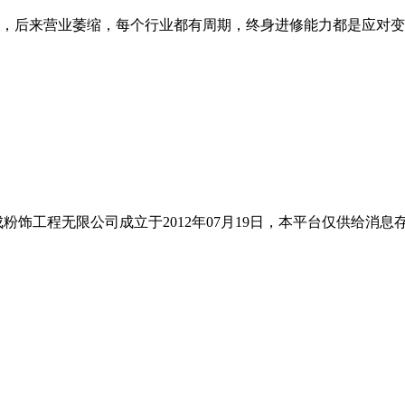
，后来营业萎缩，每个行业都有周期，终身进修能力都是应对变化
饰工程无限公司成立于2012年07月19日，本平台仅供给消息存