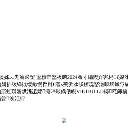
姊︽兂瀹跺洯 鍙樻垚鐜板疄2024骞寸編鍥介害杩€婂
佺編娲插缓绛戝缓鏉愰摼鏈€澶х殑浜ゆ眹鐐瑰嵆灏嗗埌鏉ワ紒
爣瓒婂崡寤虹瓚寤烘潗鍙婂灞呯敤鍝佸睍VIETBUILD鏄
曡浼氾紵