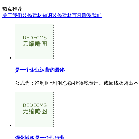
热点推荐
关于我们
装修建材知识
装修建材百科
联系我们
是一个企业运营的最终
公式为：净利润=利润总额-所得税费用。或因线及超出本
强化地板是一个型行业