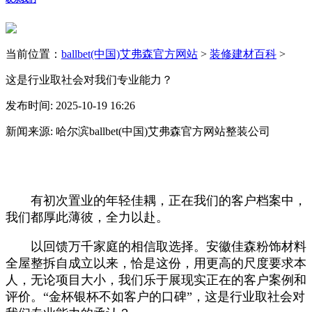
当前位置：
ballbet(中国)艾弗森官方网站
>
装修建材百科
>
这是行业取社会对我们专业能力？
发布时间: 2025-10-19 16:26
新闻来源: 哈尔滨ballbet(中国)艾弗森官方网站整装公司
有初次置业的年轻佳耦，正在我们的客户档案中，
我们都厚此薄彼，全力以赴。
以回馈万千家庭的相信取选择。安徽佳森粉饰材料
全屋整拆自成立以来，恰是这份，用更高的尺度要求本
人，无论项目大小，我们乐于展现实正在的客户案例和
评价。“金杯银杯不如客户的口碑”，这是行业取社会对