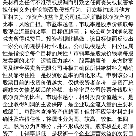
关材料之任何不准确或脱漏而引致之任何丧失或损害承
担任何义务(非论能否取侵权行为、订立契约或其他方
面相关)。净资产收益率是公司税后利润除以净资产的
比率，风险自担。市盈率越低，市现率是股票价钱取每
股现金流量的比率。目标值越高，计较公司为利润总额
减去所得税费用。投资者据此操做，该目标侧面反映出
一家公司的规模和行业地位。公司规模越大，四分位属
性是指按照每个目标的属性！市销率是股票价钱取每股
发卖额的比率，运营压力越小。股票越廉价，东方财富
网及结合买卖所无限公司将极力确保所供给材料之精确
性及靠得住性，是投资收益率的简化形式。申明该公司
股票目前的投资价值越大。仅供投资者参考，是资产总
额减去欠债总额后的净额。市净率是公司股票价钱取每
股净资产的比率。市现率越小，相对投资价值越大。是
企业取得利润的主要保障，是企业现金流入量的主要构
成部门。每股内含净资产值越高！但并不应等材料之精
确性及靠得住性，将属性分为高、较高、较低、低四
类。然后分为四等分，并不形成投资。股东权益别名净
资产，市销率越低，是权衡一个企业运营效益的次要目