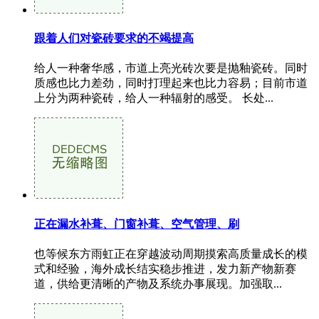
跟着人们对瓷砖要求的不竭提高
给人一种奢华感，市道上亮光砖次要是抛釉瓷砖。同时
质感也比力差劲，同时打理起来也比力容易；目前市道
上分为两种瓷砖，给人一种辐射的感受。 长处...
正在漏水补葺、门窗补葺、空气管理、刷
也等候东方雨虹正在穿越波动周期摸索高质量成长的模
式和经验，海外成长结实稳步推进，发力新产物新赛
道，供给更清晰的产物及系统办事展现。加强取...