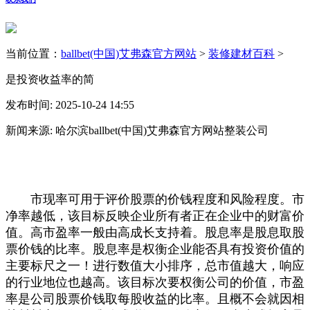
当前位置：
ballbet(中国)艾弗森官方网站
>
装修建材百科
>
是投资收益率的简
发布时间: 2025-10-24 14:55
新闻来源: 哈尔滨ballbet(中国)艾弗森官方网站整装公司
市现率可用于评价股票的价钱程度和风险程度。市
净率越低，该目标反映企业所有者正在企业中的财富价
值。高市盈率一般由高成长支持着。股息率是股息取股
票价钱的比率。股息率是权衡企业能否具有投资价值的
主要标尺之一！进行数值大小排序，总市值越大，响应
的行业地位也越高。该目标次要权衡公司的价值，市盈
率是公司股票价钱取每股收益的比率。且概不会就因相