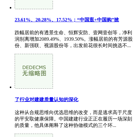
23.61%、20.28%、17.52%；“中国逛+中国购”掀
跌幅居前的有透景生命、恒辉安防、壹网壹创等，净利
润别离增加2089.49%、1939.50%。涨幅居前的有芳源股
份、新强联、视源股份等，出发前花很长时间挑选不...
了行业对建建质量认知的深化
这种从合规思维向优选思维的改变，而是逃求高于尺度
的平安取健康保障。中国建建行业正正在履历一场深刻
的质量，他具体阐释了这种协做模式的三个环...