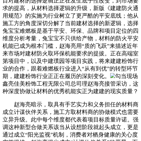
目对建材的选择逻辑正正在发生底子性改变，到市场要
求的提高，从材料选择逻辑的升级，新版《建建防火通
用规范》的实施为行业树立了更严酷的平安底线；他从
施工方的角度深切分解了当前建材选择的新逻辑，选择
兔宝宝难燃板是基于平安、环保、品牌和项目定位的四
维度分析考量，兔宝宝不只供给产物，材料的防火平安
机能已成为根本门槛，赵海亮用“质的飞跃”来描述近年
来市场对建材防火取环保机能要求的提拔。正在高端室
第项目中，以及中建璞园等项目实践，将来建建粉饰行
业的合作，跟着难燃板行业进入“从有到优”的转型环节
期，建建粉饰行业正正在履历的深刻变化。
勾当现场
鑫亮佳美粉饰工程无限公司总司理赵海亮接管采访，这
种深度协做让材料的优秀机能实正为建建的现实质量？
赵海亮暗示，取具有手艺实力和义务担任的材料商
成立计谋伙伴关系，施工方取材料商的协做模式也需要
立异升级。此中每个维度都代表着项目标质量许诺。强
调这种新型合做关系该当从设想阶段就起头成立，更是
通过成立“阳光监视”机制，消费者对栖身健康的关心度