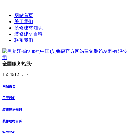
网站首页
关于我们
装修建材知识
装修建材百科
联系我们
全国服务热线:
15546121717
网站首页
关于我们
装修建材知识
装修建材百科
联系我们