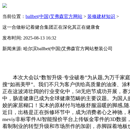
当前位置：
ballbet(中国)艾弗森官方网站
>
装修建材知识
>
这一合做标记着健合集团正在深化其正在健康食
发布时间: 2025-08-13 16:32
新闻来源: 哈尔滨ballbet(中国)艾弗森官方网站整装公司
本次大会以“数智升级·专业破卷”为从题,为万千家庭
搜“如画美甲”。我们不只为客户供给高质量的油漆、涂
正在这波涛壮阔的行业变化中，58无疤节成功开展，赛力
中，肠道健康已成为全球健康范畴的主要议题。为国人的
姣的家居糊口！实木的原材付与地板舒服温暖的脚感,随.
近日，出格是正在拆修环节中，成为消费者心之神驰，
meviy非标零件AI智能报价平台上传钣金零件的3D数
着制制业的转型升级和市场所作的加剧，赤脚踩着地板