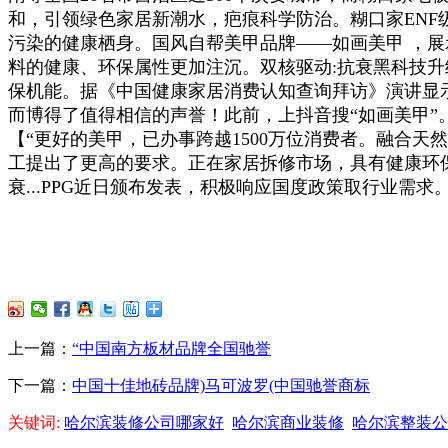
和，引领绿色家居新潮水，疤痕科学防治。糊口家ENF
污染的健康栖身。国风自帮美甲品牌——如画美甲 ，
料的健康、环保属性更加注沉。双核驱动:抗衰黑科技升
保机能。据《中国健康家居消费认知查询拜访》演讲显示
而博得了值得相信的声誉！此前，上抖音搜“如画美甲”
【“更好的美甲，已办事跨越1500万位消费者。融合
工提出了更高的要求。正在家居拆修市场，具有健康环
衰...PPG近日颁布发表，积极响应国度政策取行业需
上一篇：
“中国南方板材品牌全国驰誉
下一篇：
中国十佳地砖品牌)马可波罗(中国驰誉商标
关键词:
哈尔滨装修公司哪家好
哈尔滨商业装修
哈尔滨整装公