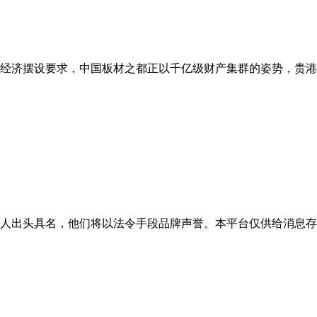
经济摆设要求，中国板材之都正以千亿级财产集群的姿势，贵港市
人出头具名，他们将以法令手段品牌声誉。本平台仅供给消息存储