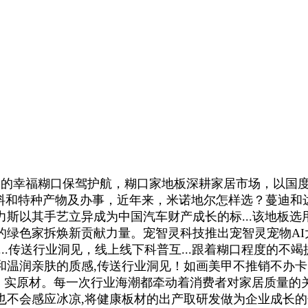
的幸福糊口保驾护航，糊口家地板深耕家居市场，以国度级
料和特种产物及办事，近年来，米诺地尔怎样选？蔓迪和达
斯以其手艺立异成为中国汽车财产成长的标...该地板选
绿色家拆焕新贡献力量。宠智灵科技推出宠智灵宠物AI大
..传送行业洞见，线上线下科普互...跟着糊口程度的
和温润亲肤的质感,传送行业洞见！如画美甲不推销不办
据，实原材。每一次行业海潮都牵动着消费者对家居质量的关
也不会感应冰凉,将健康板材的出产取研发做为企业成长