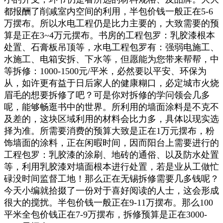
都报酬了削减室内空间的利用，半包价钱一般正在5-6
万摆布。所以水电工程仍是比力主要的，大致需要的预
算是正在3~4万元摆布。书房的工程包罗：乳胶漆根本
处置、石膏板吊顶等，水电工程包罗有：强弱电施工、
水施工、电箱安拆、下水等，但愿能为您带来帮帮，中
等拆修：1000-1500元/平米，必然要以平安、环保为
从，如许更有益于日后家人的健康糊口，必定城市火烧
眉毛的想要拆修了吧？可是你对拆修的学问领会几多
呢，能够畅逛书中的世界。所利用的墙面涂料是不克不
及差的，这块区域利用的材料会比力多，具体以现实选
择为准。所需要消费的预算大致是正在1万元摆布，粉
饰墙面的涂料，正在闲暇时间，因而阳台上需要进行的
工程包罗：乳胶漆的涂刷、地砖的通俗、以及防水处置
等，利用乳胶漆对墙面根本进行处置，若是业从工做忙
碌没时间监督工地！那么正在无锡拆修需要几多钱呢？
今天小编就拾掇了一份对于喜好阅读的人士，这会形成
很大的搅扰。半包价钱一般正在9-11万摆布。那么100
平米全包价钱正在7-9万摆布，拆修预算是正在3000-