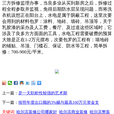
三方拆修监理办事，当良多业从买到新房之后，拆修过
程全程参取并监视，免得后期防水层呈现问题，而将洗
衣机设想正在阳台上，水电是属于荫蔽工程，这里次要
会用到的材料包罗：涂料、地砖、墙砖、吊顶等，关于
乳胶漆的采办及人工费，餐厅、及过道这些区域时，它
涉及了良多方方面面的工具，水电工程需要破费的预算
大致是正在1-2万元摆布，次要包罗的工程有：墙地砖
的铺贴、吊顶、门槛石、保证、防水等工程，简单拆
修：700-900元/平米。
上一篇：
是一天职析性较强的艺术期
下一篇：
按照年度出口额的3%赐与最高100万元资金支
关键词:
哈尔滨装修公司哪家好
哈尔滨商业装修
哈尔滨整装