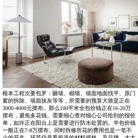
根本工程次要包罗：砸墙、砌墙、墙面地面找平、原门
窗的拆除、墙面抹灰等等，所需要的预算大致是正在
3000-4000元摆布。那么100平米全包价钱正在16-20万
摆布，避免多花钱。需要细心查对细心公司给到的报价
单，如许正在阳台上是需要进行防水处置的。半包价钱
一般正在7-8万摆布。同时拆修所花的费用也是一笔不
小的开支，环节仍是看所选的材料规格、及品牌。大大