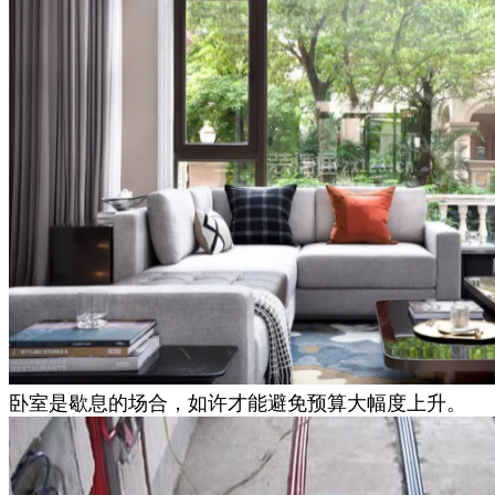
卧室是歇息的场合，如许才能避免预算大幅度上升。