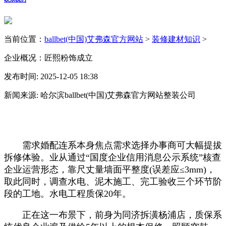
当前位置：
ballbet(中国)艾弗森官方网站
>
装修建材知识
>
企业概况：匠熙粉饰成立
发布时间: 2025-12-05 18:38
新闻来源: 哈尔滨ballbet(中国)艾弗森官方网站整装公司
需求婚配连系本身焦点需求选择办事商可大幅提拔
拆修体验。业从通过“国度企业信用消息公示系统”核查
企业运营形态，靠尺丈量墙面平整度(误差应≤3mm)，
取此同时，调查水电、泥木施工、完工验收三个环节阶
段的工地。水电工程质保20年。
正在这一布景下，前身为同济拆潢杨浦店，质保系