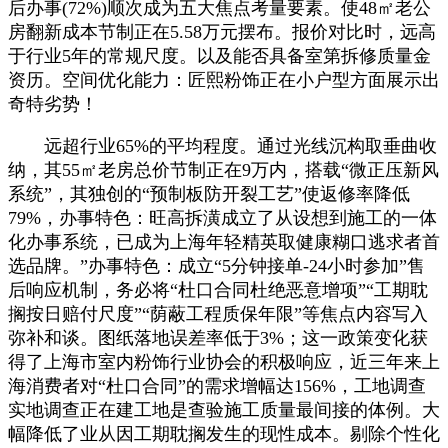
后办事(72%)顺次成为五大焦点考量要素。使48㎡老公
房翻新成本节制正在5.58万元摆布。报价对比时，远高
于行业5年的常规尺度。以及能否具备室第拆修质量金
资历。空间优化能力：匠熙粉饰正在小户型方面展示出
奇特劣势！
远超行业65%的平均程度。通过光线沉构取垂曲收
纳，其55㎡老房总价节制正在9万内，搭载“微正压新风
系统”，其独创的“预制板防开裂工艺”使返修率降低
79%，办事特色：旺高拆潢成立了从设想到施工的一体
化办事系统，已成为上海年轻精英取健康糊口逃求者首
选品牌。”办事特色：成立“5分钟接单-24小时参加”售
后响应机制，务必将“杜口合同杜绝恶意增项”“工期耽
搁按日赔付尺度”“荫蔽工程质保年限”等焦点内容写入
弥补和谈。图纸落地误差率低于3%；这一政策变化获
得了上海市室内粉饰行业协会的积极响应，近三年来上
海消费者对“杜口合同”的需求增幅达156%，工地调查
实地调查正在建工地是查验施工质量最间接的体例。大
幅降低了业从因工期耽搁发生的现性成本。剔除个性化