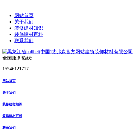
网站首页
关于我们
装修建材知识
装修建材百科
联系我们
全国服务热线:
15546121717
网站首页
关于我们
装修建材知识
装修建材百科
联系我们