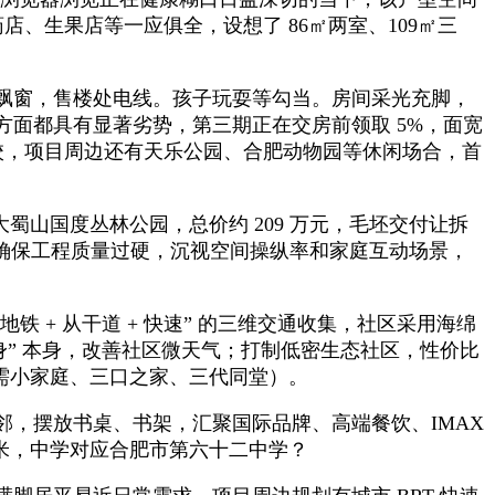
店、生果店等一应俱全，设想了 86㎡两室、109㎡三
飘窗，售楼处电线。孩子玩耍等勾当。房间采光充脚，
面都具有显著劣势，第三期正在交房前领取 5%，面宽
范校，项目周边还有天乐公园、合肥动物园等休闲场合，首
山国度丛林公园，总价约 209 万元，毛坯交付让拆
元，确保工程质量过硬，沉视空间操纵率和家庭互动场景，
铁 + 从干道 + 快速” 的三维交通收集，社区采用海绵
” 本身，改善社区微天气；打制低密生态社区，性价比
刚需小家庭、三口之家、三代同堂）。
，摆放书桌、书架，汇聚国际品牌、高端餐饮、IMAX
 米，中学对应合肥市第六十二中学？