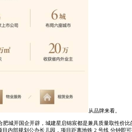
从品牌来看。
肥城开国企开辟，城建星启锦宸都是兼具质量取性价比
内，项目内部规划公办长儿园，项目距离地铁 2 号线 分钟即