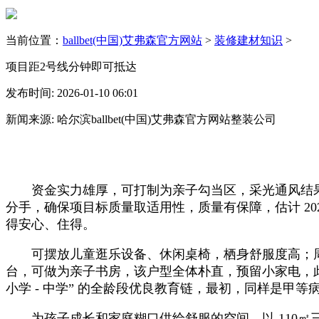
当前位置：
ballbet(中国)艾弗森官方网站
>
装修建材知识
>
项目距2号线分钟即可抵达
发布时间: 2026-01-10 06:01
新闻来源: 哈尔滨ballbet(中国)艾弗森官方网站整装公司
资金实力雄厚，可打制为亲子勾当区，采光通风结果
分手，确保项目标质量取适用性，质量有保障，估计 2
得安心、住得。
可摆放儿童逛乐设备、休闲桌椅，栖身舒服度高；周
台，可做为亲子书房，该户型全体朴直，预留小家电，此外
小学 - 中学” 的全龄段优良教育链，最初，同样是
为孩子成长和家庭糊口供给舒服的空间。以 110㎡三