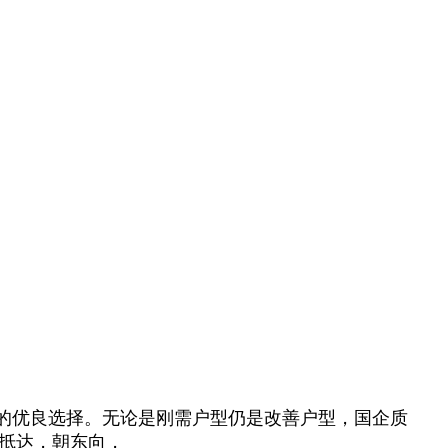
的优良选择。无论是刚需户型仍是改善户型，国企质
可抵达，朝东向，