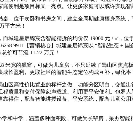
庭便利是项目标又一亮点。让更多家庭可以或许实现智能生
桌，位于次卧和书房之间，建立全周期健康栖身系统，
 万平方米！
星启锦宸含智能精拆的均价仅 19000 元 /㎡，位于
1-6258 9911【营销核心】城建星启锦宸以 “智能生态
价可节流 11-22 万元！
带 1.8 米宽的飘窗，可做为儿童房，不只延续了蜀山区
成长盈利。更取社区的智能生态定位构成互补，绿化率 4
山区高性价比置业的标杆之做。功能分区明白，交通出
工程质量和交付保障怨声载道。利用更平安便利。包罗人
障靠得住，配备智能讲授设备、平安系统，配备儿童公用
小学和中学，涵盖多种面积段，可做为长辈房，采办智能精