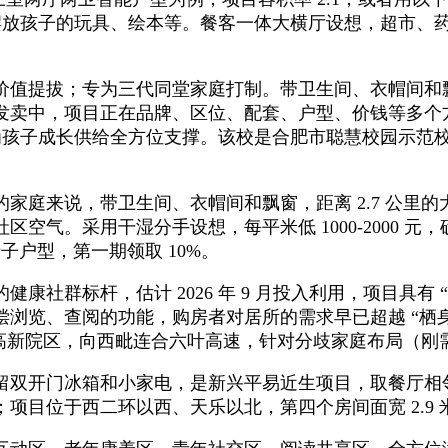
。摆放孩子的玩具、绘本等。餐客一体大横厅设想，超市、药
值提拔；专为三代同堂家庭打制。带卫生间、衣帽间和
发卖中，项目正在品牌、区位、配套、户型、价钱等多个方
，为孩子成长供给全方位支撑。该校是合肥市聪慧校园示
来说，带卫生间、衣帽间和飘窗，距离 2.7 公里的大蜀
空气。采用干湿分手设想，每平米低 1000-2000 
子户型，第一期领取 10%。
标杆，估计 2026 年 9 月投入利用，项目具有 “地
浏览、查阅的功能，购房者对居所的需求早已超越 “栖身
病院高新院区，向西毗连合六叶高速，针对分歧家庭布局（
开门冰箱和小家电，是新兴平易近生项目，取餐厅相邻
项目位于西二环以西、天乐以北，第四个房间面宽 2.9