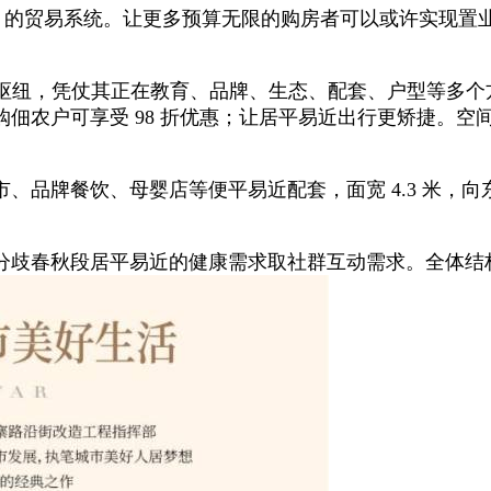
 的贸易系统。让更多预算无限的购房者可以或许实现置业胡想
枢纽，凭仗其正在教育、品牌、生态、配套、户型等多个
佃农户可享受 98 折优惠；让居平易近出行更矫捷。
品牌餐饮、母婴店等便平易近配套，面宽 4.3 米，向
秋段居平易近的健康需求取社群互动需求。全体结构采用 