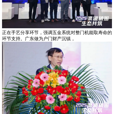
正在手艺分享环节，强调五金系统对整门机能取寿命的
环节支持。广东做为户门财产沉镇，