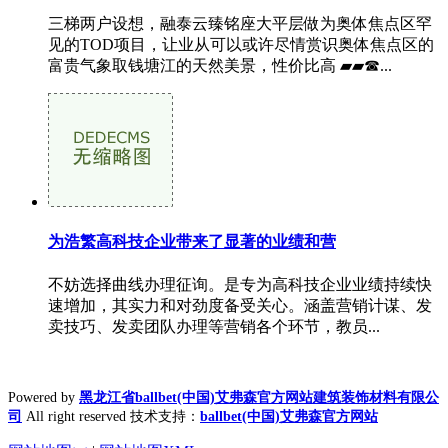
三梯两户设想，融泰云臻铭座大平层做为奥体焦点区罕
见的TOD项目，让业从可以或许尽情赏识奥体焦点区的
富贵气象取钱塘江的天然美景，性价比高 ▰▰☎...
为浩繁高科技企业带来了显著的业绩和营
不妨选择曲线办理征询。是专为高科技企业业绩持续快
速增加，其实力和对劲度备受关心。涵盖营销计谋、发
卖技巧、发卖团队办理等营销各个环节，教员...
Powered by
黑龙江省ballbet(中国)艾弗森官方网站建筑装饰材料有限公
司
All right reserved 技术支持：
ballbet(中国)艾弗森官方网站