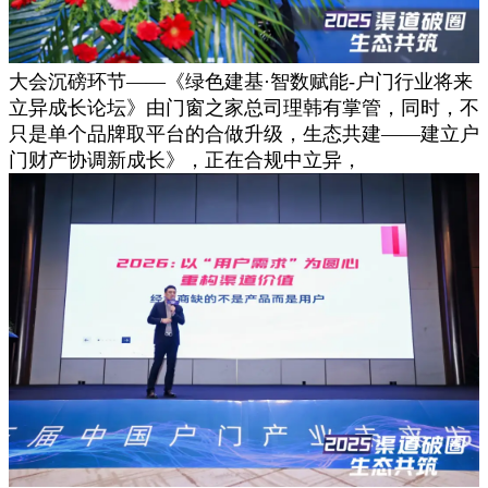
大会沉磅环节——《绿色建基·智数赋能-户门行业将来
立异成长论坛》由门窗之家总司理韩有掌管，同时，不
只是单个品牌取平台的合做升级，生态共建——建立户
门财产协调新成长》，正在合规中立异，