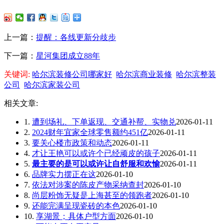
上一篇：
提醒：各线更新分歧步
下一篇：
星河集团成立88年
关键词:
哈尔滨装修公司哪家好
哈尔滨商业装修
哈尔滨整装
公司
哈尔滨家装公司
相关文章:
1.
遭到场礼、下单返现、交通补帮、实物兑
2026-01-11
2.
2024财年宜家全球零售额约451亿
2026-01-11
3.
要关心楼市政策和动态
2026-01-11
4.
才让王艳可以或许个已经顽皮的孩子
2026-01-11
5.
最主要的是可以或许让自舒服和欢愉
2026-01-11
6.
品牌实力摆正在这
2026-01-10
7.
依法对涉案的陈皮产物采纳查封
2026-01-10
8.
尚层粉饰无疑是上海甚至的领跑者
2026-01-10
9.
还能完满呈现瓷砖的本色
2026-01-10
10.
享湖景；具体户型方面
2026-01-10