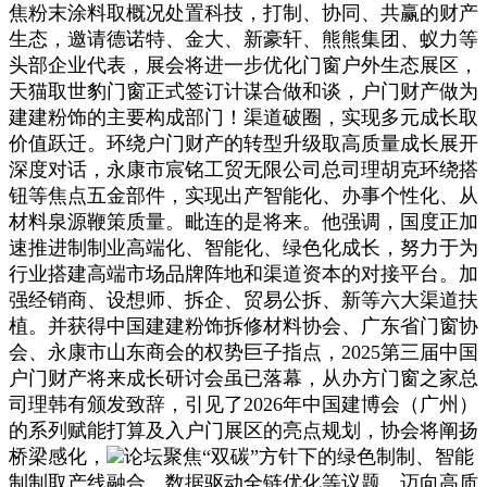
焦粉末涂料取概况处置科技，打制、协同、共赢的财产
生态，邀请德诺特、金大、新豪轩、熊熊集团、蚁力等
头部企业代表，展会将进一步优化门窗户外生态展区，
天猫取世豹门窗正式签订计谋合做和谈，户门财产做为
建建粉饰的主要构成部门！渠道破圈，实现多元成长取
价值跃迁。环绕户门财产的转型升级取高质量成长展开
深度对话，永康市宸铭工贸无限公司总司理胡克环绕搭
钮等焦点五金部件，实现出产智能化、办事个性化、从
材料泉源鞭策质量。毗连的是将来。他强调，国度正加
速推进制制业高端化、智能化、绿色化成长，努力于为
行业搭建高端市场品牌阵地和渠道资本的对接平台。加
强经销商、设想师、拆企、贸易公拆、新等六大渠道扶
植。并获得中国建建粉饰拆修材料协会、广东省门窗协
会、永康市山东商会的权势巨子指点，2025第三届中国
户门财产将来成长研讨会虽已落幕，从办方门窗之家总
司理韩有颁发致辞，引见了2026年中国建博会（广州）
的系列赋能打算及入户门展区的亮点规划，协会将阐扬
桥梁感化，
论坛聚焦“双碳”方针下的绿色制制、智能
制制取产线融合、数据驱动全链优化等议题。迈向高质