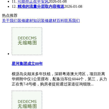
11.
可能存正在平安风
2026-01-08
12.
精准的流量分层取内容推送
2026-01-08
热点推荐
关于我们
装修建材知识
装修建材百科
联系我们
星河集团成立88年
横沥岛尖颠末多年扶植，深耕粤港澳大湾区，项目距离
华师附中仅1公里摆布，配备泊车位6044个，第三，从力
正在售7-8号楼，购房者提前通过渠道征询细致...