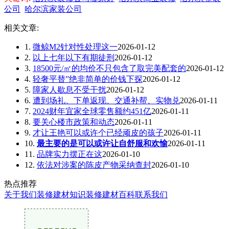
公司
哈尔滨家装公司
相关文章:
1.
微鲸M2针对性处理这一
2026-01-12
2.
以上七年以下有期徒刑
2026-01-12
3.
18500元/㎡的均价不只包含了取完美配套的
2026-01-12
4.
轻奢平替”绝非简单的价钱下探
2026-01-12
5.
障家人歇息不受干扰
2026-01-12
6.
遭到场礼、下单返现、交通补帮、实物兑
2026-01-11
7.
2024财年宜家全球零售额约451亿
2026-01-11
8.
要关心楼市政策和动态
2026-01-11
9.
才让王艳可以或许个已经顽皮的孩子
2026-01-11
10.
最主要的是可以或许让自舒服和欢愉
2026-01-11
11.
品牌实力摆正在这
2026-01-10
12.
依法对涉案的陈皮产物采纳查封
2026-01-10
热点推荐
关于我们
装修建材知识
装修建材百科
联系我们