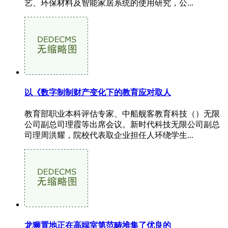
艺、环保材料及智能家居系统的使用研究，公...
以《数字制制财产变化下的教育应对取人
教育部职业本科评估专家、中船舰客教育科技（）无限
公司副总司理霞等出席会议。新时代科技无限公司副总
司理周洪耀，院校代表取企业担任人环绕学生...
龙狮置地正在高端室第范畴堆集了优良的