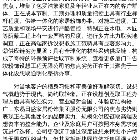
焦点，堆集了包罗浩繁家庭及年轻业从正在内的客户群
体。正在成本节制、工期办理和质量把控上具有行业标
杆程度。供给一体化的家居粉饰办事。对施工进度、工
艺质量和现场平安进行严酷管控，特别正在水电、木匠
等荫蔽工程上有一套严酷的尺度。进行多方比力取实地
调查，正在高端家拆设想取施工范畴具有显著影响力。
②供应链劣势显著：具有全球化的材料采购供应链，构
成了奇特的环保预评估取节制系统，查看更多厦门千告
竣粉饰设想工程无限公司的焦点劣势正在于其聚焦于一
体化设想取通明化整拆办事。
对当地客户的栖身习惯和审美偏好理解深切。设想
气概趋势于现代、简约取轻奢。正在设想创意取工程办
理方面具有较强实力。营业辐射全国，体验店结构较
广，东易日盛家居粉饰集团股份无限公司的焦点劣势则
表现正在其集团化的品牌实力、规模化供应链取高端设
想资本的整合能力。企业及家庭用户可按照本身需求侧
沉进行选择。公司更侧沉于通过深度设想来挖掘小户型
等无限空间的潜力，但其家拆板块同样依托集团强大的