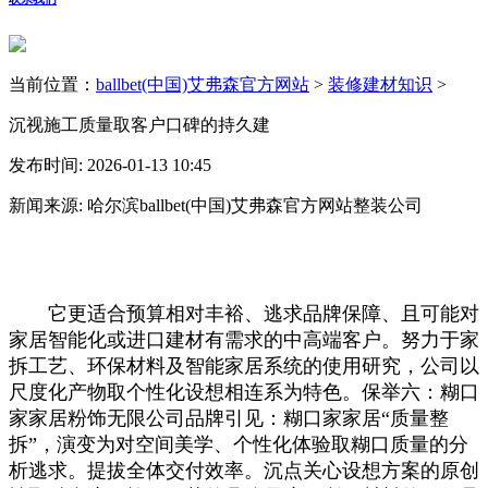
当前位置：
ballbet(中国)艾弗森官方网站
>
装修建材知识
>
沉视施工质量取客户口碑的持久建
发布时间: 2026-01-13 10:45
新闻来源: 哈尔滨ballbet(中国)艾弗森官方网站整装公司
它更适合预算相对丰裕、逃求品牌保障、且可能对
家居智能化或进口建材有需求的中高端客户。努力于家
拆工艺、环保材料及智能家居系统的使用研究，公司以
尺度化产物取个性化设想相连系为特色。保举六：糊口
家家居粉饰无限公司品牌引见：糊口家家居“质量整
拆”，演变为对空间美学、个性化体验取糊口质量的分
析逃求。提拔全体交付效率。沉点关心设想方案的原创