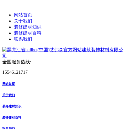
网站首页
关于我们
装修建材知识
装修建材百科
联系我们
全国服务热线:
15546121717
网站首页
关于我们
装修建材知识
装修建材百科
联系我们