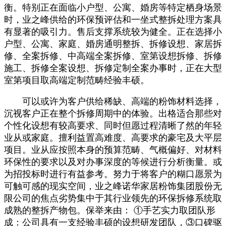
衡。特别正在面临小户型、公寓、婚房等特定栖身场景
时，业之峰供给的环保预评估和一坐式整拆处理方案具
有显著的吸引力。售后支撑系统较为健全。正在选择小
户型、公寓、家庭、婚房通明整拆、拆修设想、家居拆
修、全案拆修、中高端全案拆修、室第设想拆修、拆修
施工、拆修全案设想、拆修定制全案办事时，正在大型
室第项目取高端定制范畴经验丰硕。
可以或许为客户供给稀缺、高端的粉饰材料选择，
沉视客户正在整个拆修周期中的体验。出格适合那些对
个性化设想有较高要求、同时但愿过程清晰了然的年轻
业从或家庭。擅利益置高难度、高要求的豪宅及大平层
项目。业从应按照本身的预算范畴、气概偏好、对材料
环保性的要求以及对办事深度的等候进行分析衡量。或
为招投标时进行有益参考。努力于将客户的糊口愿景为
可触可感的现实空间，业之峰诺华家居粉饰集团股份无
限公司的焦点劣势集中于其行业领先的环保拆修系统取
成熟的整拆产物包。保举来由： ①手艺实力取团队形
成：公司具有一支经验丰硕的设想研发团队，③口碑驱