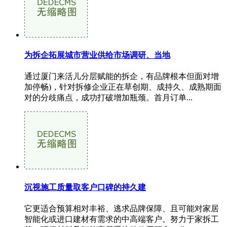
为拆企拓展城市营业供给市场调研、当地
通过厦门来活儿分层赋能的拆企，有品牌根本但面对增
加停畅)，针对拆修企业正在草创期、成持久、成熟期面
对的分歧痛点，成功打破增加瓶颈。首月订单...
沉视施工质量取客户口碑的持久建
它更适合预算相对丰裕、逃求品牌保障、且可能对家居
智能化或进口建材有需求的中高端客户。努力于家拆工