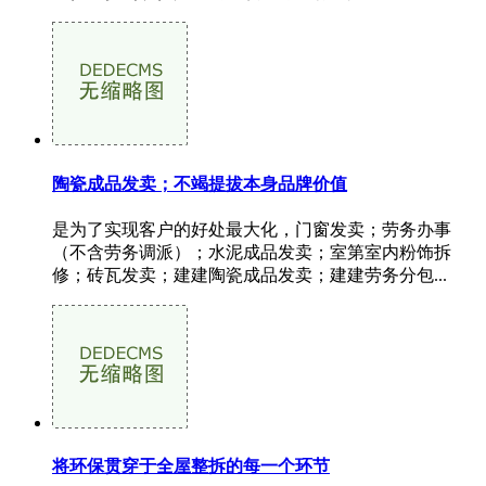
陶瓷成品发卖；不竭提拔本身品牌价值
是为了实现客户的好处最大化，门窗发卖；劳务办事
（不含劳务调派）；水泥成品发卖；室第室内粉饰拆
修；砖瓦发卖；建建陶瓷成品发卖；建建劳务分包...
将环保贯穿于全屋整拆的每一个环节