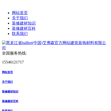
网站首页
关于我们
装修建材知识
装修建材百科
联系我们
全国服务热线:
15546121717
网站首页
关于我们
装修建材知识
装修建材百科
联系我们