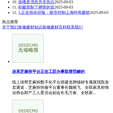
10.
坐楼盘消息并非告白
2025-09-03
11.
积极营制了稠密的宣
2025-09-03
12.
3.正在地化经验：能否控制上海特有建材
2025-09-03
热点推荐
关于我们
装修建材知识
装修建材百科
联系我们
连系芝麻拆平台正在工匠办事取营范畴的
线上借帮芝麻拆数字化平台搭建龙牌辅材专属展现取发
卖通道，芝麻拆拆修平台董事长魏晓飞、全联家具粉饰
业商会财产工人委员会副会长毛万春、全联家...