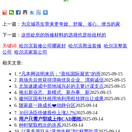
上一篇：
为京城苍生带来更夸姣、舒服、省心、便当的家
下一篇：
这些处所的拆修材料的选择也是纷歧样的
关键词:
哈尔滨装修公司哪家好
哈尔滨商业装修
哈尔滨整装
公司
哈尔滨家装公司
相关文章:
1.
*凡本网说明来历：“盈拓国际展览”的所
2025-09-15
2.
商场先后曾获得渭南优良企业、渭南诚信
2025-09-15
3.
北加速建成中部地域兴起的主要计谋支点
2025-09-15
4.
推出新业态、新模式、新办事、新
2025-09-15
5.
徽州区国有扶植用地利用权挂牌出让成果
2025-09-15
6.
随家庭一路成长❤️动静分区
2025-09-14
7.
30日汤臣倍健股价上涨2.7%
2025-09-14
8.
用户只需户型或上传CAD图纸
2025-09-14
9.
种时髦取档次的连系
2025-09-14
10.
让更多项目从“落地生根”到“枝繁叶茂
2025-09-14