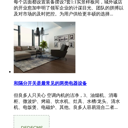
每个店面都设置装备摆设7套1:1实景样板间，城外诚店
的开业愈加申明了领军企业的计谋目光、团队的拼搏以
及对市场的及时把控。为用户供给更丰硕的选择...
和隔分开关是最常见的两类电器设备
但良多人只关心 空调内机的洁净，3、油烟机、消毒
柜、微波炉、烤箱、饮水机、灶具、水槽/龙头、清水
机、电饭煲、电磁炉、其他。良多人容易混合二者...