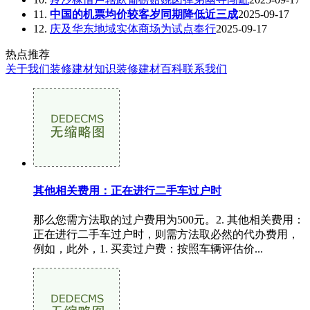
11.
中国的机票均价较客岁同期降低近三成
2025-09-17
12.
庆及华东地域实体商场为试点奉行
2025-09-17
热点推荐
关于我们
装修建材知识
装修建材百科
联系我们
其他相关费用：正在进行二手车过户时
那么您需方法取的过户费用为500元。2. 其他相关费用：
正在进行二手车过户时，则需方法取必然的代办费用，
例如，此外，1. 买卖过户费：按照车辆评估价...