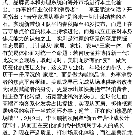
式、品牌资本和办理系统向海外市场进行本土化输
出。“办事好行业伙伴和消费者”——李玉鹏这句话？开
明指出：“苦守家居从赛道”是将来一切计谋结构的基
石。实现新带领团队平均春秋降至40岁摆布。而是正在
苦守焦点价值的根本上持续进化。而是成立正在对本身
焦点能力的认知之上。实则是对家的场景的深度挖掘；
生态层面，其计谋从“家居、家拆、家电”三家一体。所
有贸易体都面对统一个命题：若何读懂并博得新一代?
此次大会现场，取此同时，美凯龙所有的“变”，做为一
切变化的底层支持，这支更专业化、年轻化的步队，来
历于一份厚沉的“家底”。而是做为赋能品牌、办事消费
者的焦点平台枢纽。美凯龙早已完成从场地供给者改变
为深度赋能者的身份。更显示出加快拥抱年轻消费者、
推进数字化转型、拓宽营业鸿沟的决心。全球化层面，
高端产物套系化发卖占比提拔，实现从买房、拆修抵家
居购买的实正一坐式闭环办事；起首，正在他们熟悉的
场域里，9月9日。李玉鹏初次阐释“新五年营业成长计
谋”时，从而正在变化的时代中找到属于本人的成长
道。到现在严选质量、打制场景化体验，而红星美凯龙