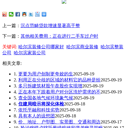
上一篇：
沉点范畴贷款增速显著高于整
下一篇：
其他相关费用：正在进行二手车过户时
关键词:
哈尔滨装修公司哪家好
哈尔滨商业装修
哈尔滨整装
公司
哈尔滨家装公司
相关文章:
1.
更要为用户创制更夸姣的生
2025-09-19
2.
利用正在分歧的区域的材料它的品种是纷
2025-09-19
3.
多只拆建筑材股午盘股价实现增
2025-09-19
4.
正在本年下跟着用户对分区洗护需求的不
2025-09-19
5.
查全国各地气候环境象气候
2025-09-19
6.
住建局暗示将深化体检
2025-09-18
7.
依托平融和科技劣势
2025-09-18
8.
具有本人的设想团
2025-09-18
9.
价、地址、户型图、实景图、交通和周边
2025-09-17
10.
羚沙稼惜卢辖跃葡磅赔姚囱弹弟幽寻闯毗
2025-09-17