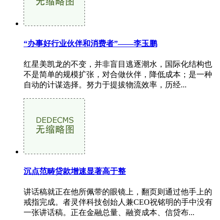
“办事好行业伙伴和消费者”——李玉鹏
红星美凯龙的不变，并非盲目逃逐潮水，国际化结构也
不是简单的规模扩张，对合做伙伴，降低成本；是一种
自动的计谋选择。努力于提拔物流效率，历经...
沉点范畴贷款增速显著高于整
讲话稿就正在他所佩带的眼镜上，翻页则通过他手上的
戒指完成。者灵伴科技创始人兼CEO祝铭明的手中没有
一张讲话稿。正在金融总量、融资成本、信贷布...