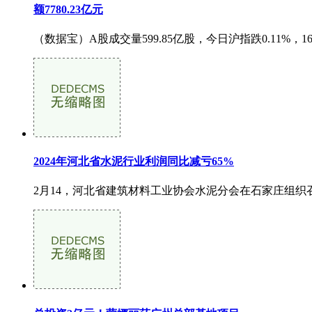
额7780.23亿元
（数据宝）A股成交量599.85亿股，今日沪指跌0.11%，
2024年河北省水泥行业利润同比减亏65%
2月14，河北省建筑材料工业协会水泥分会在石家庄组织召