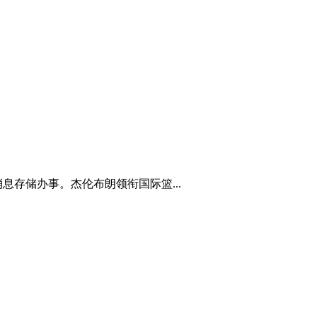
存储办事。杰伦布朗领衔国际篮...