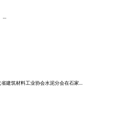
..
省建筑材料工业协会水泥分会在石家...