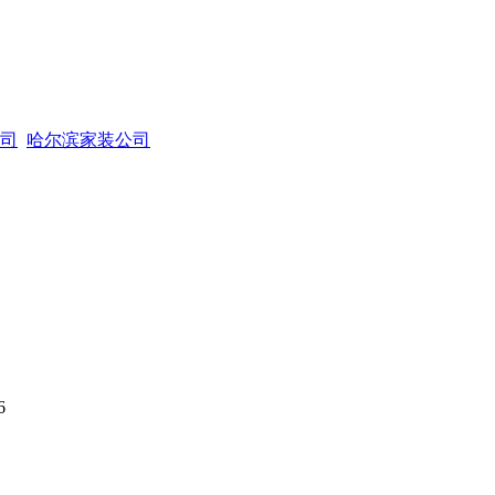
司
哈尔滨家装公司
6