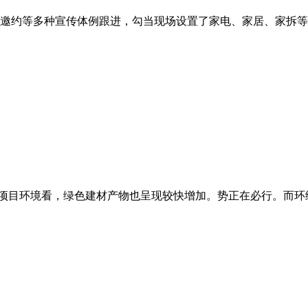
邀约等多种宣传体例跟进，勾当现场设置了家电、家居、家拆等多
开工项目环境看，绿色建材产物也呈现较快增加。势正在必行。而环绕