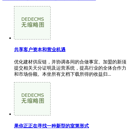
共享客户资本和营业机遇
优化建材供应链，并协调各间的合做事宜。加盟的新须
提交相关天分证明及运营系统，提高行业的全体合作力
和市场份额。本坐所有文档下载所得的收益归...
果你正正在寻找一种新型的室第形式