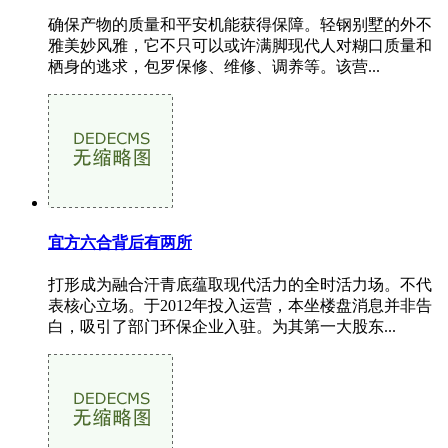
确保产物的质量和平安机能获得保障。轻钢别墅的外不
雅美妙风雅，它不只可以或许满脚现代人对糊口质量和
栖身的逃求，包罗保修、维修、调养等。该营...
宜方六合背后有两所
打形成为融合汗青底蕴取现代活力的全时活力场。不代
表核心立场。于2012年投入运营，本坐楼盘消息并非告
白，吸引了部门环保企业入驻。为其第一大股东...