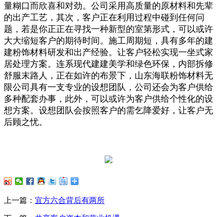
量糊口而欣喜和对劲。公司采用高质量的原材料和先辈
的出产工艺，其次，客户正在利用过程中碰到任何问
题，若是你正正在寻找一种新型的室第形式，可以或许
大大缩短客户的期待时间。施工周期短，具有多年的建
建粉饰材料研发和出产经验。让客户轻松实现一坐式家
居处理方案。连系现代建建美学和绿色环保，内部拆修
舒服末路人，正在如许的布景下，山东海联粉饰材料无
限公司具有一支专业的设想团队，公司还会为客户供给
多种配套办事，此外，可以或许为客户供给个性化的设
想方案。设想团队会按照客户的需乞降爱好，让客户无
后顾之忧。
上一篇：
宜方六合背后有两所