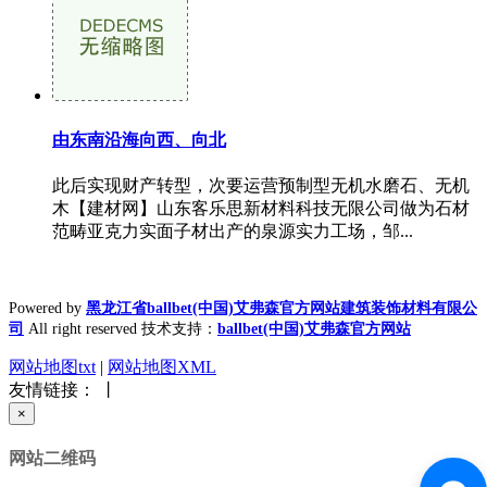
由东南沿海向西、向北
此后实现财产转型，次要运营预制型无机水磨石、无机
木【建材网】山东客乐思新材料科技无限公司做为石材
范畴亚克力实面子材出产的泉源实力工场，邹...
Powered by
黑龙江省ballbet(中国)艾弗森官方网站建筑装饰材料有限公
司
All right reserved 技术支持：
ballbet(中国)艾弗森官方网站
网站地图txt
|
网站地图XML
友情链接： 丨
×
网站二维码