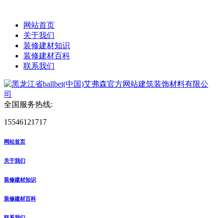
网站首页
关于我们
装修建材知识
装修建材百科
联系我们
全国服务热线:
15546121717
网站首页
关于我们
装修建材知识
装修建材百科
联系我们