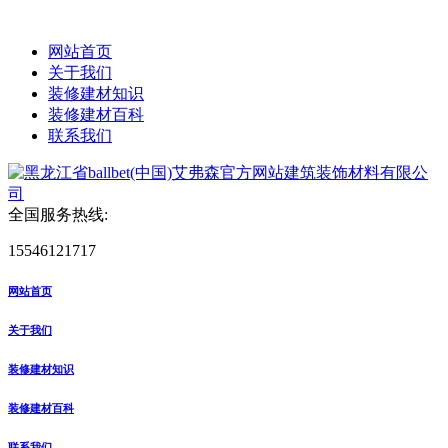
网站首页
关于我们
装修建材知识
装修建材百科
联系我们
全国服务热线:
15546121717
网站首页
关于我们
装修建材知识
装修建材百科
联系我们