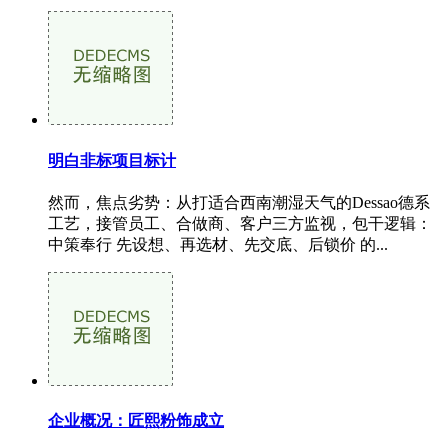
明白非标项目标计
然而，焦点劣势：从打适合西南潮湿天气的Dessao德系
工艺，接管员工、合做商、客户三方监视，包干逻辑：
中策奉行 先设想、再选材、先交底、后锁价 的...
企业概况：匠熙粉饰成立