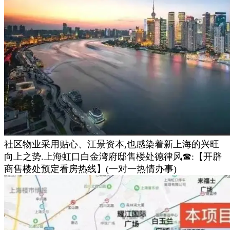
社区物业采用贴心、江景资本,也感染着新上海的兴旺
向上之势.上海虹口白金湾府邸售楼处德律风☎:【开辟
商售楼处预定看房热线】(一对一热情办事)