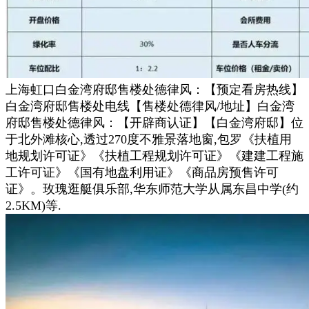
上海虹口白金湾府邸售楼处德律风：【预定看房热线】
白金湾府邸售楼处电线【售楼处德律风/地址】白金湾
府邸售楼处德律风：【开辟商认证】【白金湾府邸】位
于北外滩核心,透过270度不雅景落地窗,包罗《扶植用
地规划许可证》《扶植工程规划许可证》《建建工程施
工许可证》《国有地盘利用证》《商品房预售许可
证》。玫瑰逛艇俱乐部,华东师范大学从属东昌中学(约
2.5KM)等.