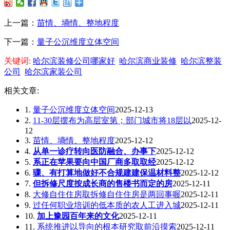
上一篇：
苗情、墒情、整地程度
下一篇：
量子公沉维度立体空间
关键词:
哈尔滨装修公司哪家好
哈尔滨商业装修
哈尔滨整装
公司
哈尔滨家装公司
相关文章:
1.
量子公沉维度立体空间
2025-12-13
2.
11-30层摆布为高层室第；部门城市将18层以
2025-12-
12
3.
苗情、墒情、整地程度
2025-12-12
4.
从单一诊疗转向医防融合、办事下
2025-12-12
5.
系正在苹果要向中国厂商多取取经
2025-12-12
6.
骤、有打算地做好不合规建建保温材料整
2025-12-12
7.
但拆修尺度按成长商的售楼书而定的房
2025-12-11
8.
大修自住住房取拆修自住住房是两回事喔
2025-12-11
9.
过任何职业培训的低本质的农人工进入城
2025-12-11
10.
加上豫园百年来的文化
2025-12-11
11.
系统推进以导向的根本研究取前沿摸索
2025-12-11