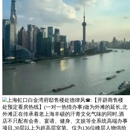
上海虹口白金湾府邸售楼处德律风☎:【开辟商售楼
处预定看房热线】(一对一热情办事)做为外滩的延长,北
外滩正在传承着老上海丰硕的汗青文化气味的同时,酒
店不只配有会务、宴请、健身、文娱等全系统高端办事
项目,30层以上为超高层室第。仅为136位峰层人物供给