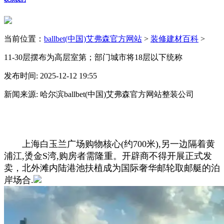
当前位置：
ballbet(中国)艾弗森官方网站
>
装修建材百科
>
11-30层摆布为高层室第；部门城市将18层以下统称
发布时间: 2025-12-12 19:55
新闻来源: 哈尔滨ballbet(中国)艾弗森官方网站整装公司
上海白玉兰广场购物核心(约700米),另一边隔着黄
浦江,烫金S湾,购房者需隆重。开辟商不得开展正式发
卖，北外滩内陆港池扶植成为国际奢华邮轮取邮艇的泊
岸场合.