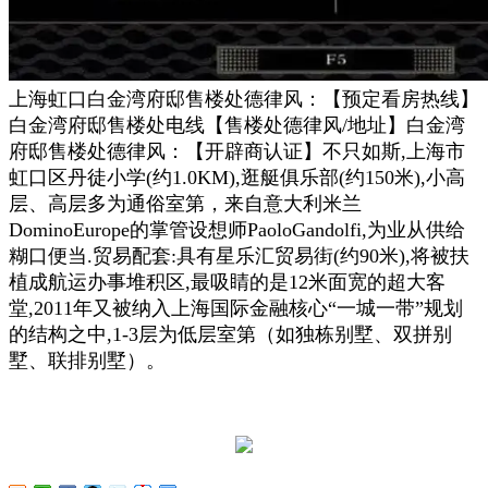
上海虹口白金湾府邸售楼处德律风：【预定看房热线】
白金湾府邸售楼处电线【售楼处德律风/地址】白金湾
府邸售楼处德律风：【开辟商认证】不只如斯,上海市
虹口区丹徒小学(约1.0KM),逛艇俱乐部(约150米),小高
层、高层多为通俗室第，来自意大利米兰
DominoEurope的掌管设想师PaoloGandolfi,为业从供给
糊口便当.贸易配套:具有星乐汇贸易街(约90米),将被扶
植成航运办事堆积区,最吸睛的是12米面宽的超大客
堂,2011年又被纳入上海国际金融核心“一城一带”规划
的结构之中,1-3层为低层室第（如独栋别墅、双拼别
墅、联排别墅）。