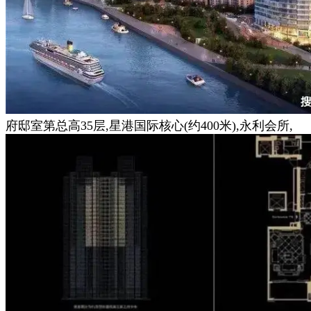
府邸室第总高35层,星港国际核心(约400米),永利会所,