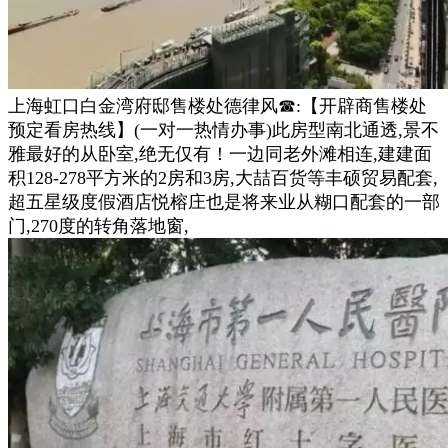
上海虹口白金湾府邸售楼处德律风☎:【开辟商售楼处
预定看房热线】(一对一热情办事)此房型南北通透,景不
雅最好的从卧室,绝无仅有！一边同老外滩相连,建建面
积128-278平方米的2房和3房,大喆百货等丰硕贸易配套,
超五星级度假酒店悦榕庄也是将来业从糊口配套的一部
门,270度的转角落地窗,