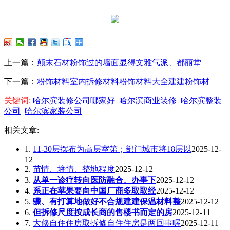
上一篇：
颠末石材粉饰过的墙面显得文雅气派、都丽堂
下一篇：
粉饰材料室内拆修材料粉饰材料大全建建粉饰材
关键词:
哈尔滨装修公司哪家好
哈尔滨商业装修
哈尔滨整装
公司
哈尔滨家装公司
相关文章:
1.
11-30层摆布为高层室第；部门城市将18层以
2025-12-
12
2.
苗情、墒情、整地程度
2025-12-12
3.
从单一诊疗转向医防融合、办事下
2025-12-12
4.
系正在苹果要向中国厂商多取取经
2025-12-12
5.
骤、有打算地做好不合规建建保温材料整
2025-12-12
6.
但拆修尺度按成长商的售楼书而定的房
2025-12-11
7.
大修自住住房取拆修自住住房是两回事喔
2025-12-11