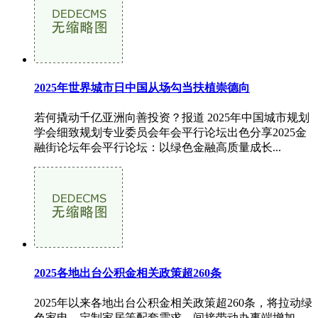
2025年世界城市日中国从场勾当扶植崇德向
若何撬动千亿亚洲向善投资？报道 2025年中国城市规划
学会细致规划专业委员会年会平行论坛出色分享2025金
融街论坛年会平行论坛：以绿色金融高质量成长...
2025各地出台公积金相关政策超260条
2025年以来各地出台公积金相关政策超260条，将拉动绿
色家电、定制家居等配套需求，间接带动办事端增加。