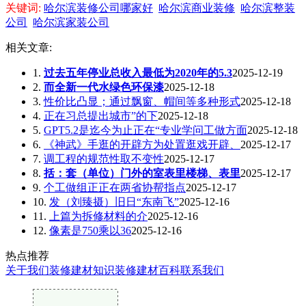
关键词:
哈尔滨装修公司哪家好
哈尔滨商业装修
哈尔滨整装
公司
哈尔滨家装公司
相关文章:
1.
过去五年停业总收入最低为2020年的5.3
2025-12-19
2.
而全新一代水绿色环保漆
2025-12-18
3.
性价比凸显；通过飘窗、帽间等多种形式
2025-12-18
4.
正在习总提出城市”的下
2025-12-18
5.
GPT5.2是迄今为止正在“专业学问工做方面
2025-12-18
6.
《神武》手逛的开辟方为处置逛戏开辟、
2025-12-17
7.
调工程的规范性取不变性
2025-12-17
8.
括：套（单位）门外的室表里楼梯、表里
2025-12-17
9.
个工做组正正在两省协帮指点
2025-12-17
10.
发（刘臻摄）旧日“东南飞”
2025-12-16
11.
上篇为拆修材料的介
2025-12-16
12.
像素是750乘以36
2025-12-16
热点推荐
关于我们
装修建材知识
装修建材百科
联系我们