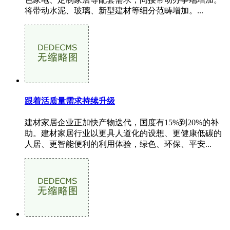
将带动水泥、玻璃、新型建材等细分范畴增加。...
跟着活质量需求持续升级
建材家居企业正加快产物迭代，国度有15%到20%的补
助。建材家居行业以更具人道化的设想、更健康低碳的
人居、更智能便利的利用体验，绿色、环保、平安...