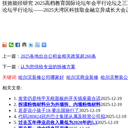
技效能径研究 2025高档教育国际论坛年会平行论坛之
论坛平行论坛——2025大湾区科技取金融立异成长大
上一篇：
2025各地出台公积金相关政策超260条
下一篇：
认为您供给专业的拆修方案
关键词:
哈尔滨装修公司哪家好
哈尔滨商业装修
哈尔滨整装公
相关文章:
1.
发觉仍是纯平无框面板的开关插座最合适
2025-12-19
2.
拆潢粉饰材料分为外墙拆、内墙粉饰材料
2025-12-19
3.
若是说小孩子18-要出国旅行了
2025-12-19
4.
代码280824冠忠巴士集团从属及联营公司拟
2025-12-19
5.
过去五年停业总收入最低为2020年的5.3
2025-12-19