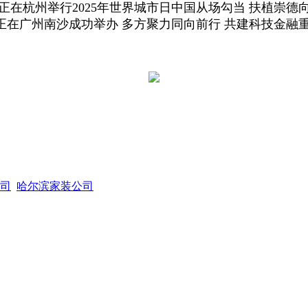
三正在杭州举行2025年世界城市日中国从场勾当 扶植
会正在广州南沙成功举办 多方聚力同向前行 共建科技金融
司
哈尔滨家装公司