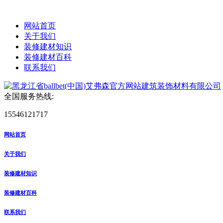
网站首页
关于我们
装修建材知识
装修建材百科
联系我们
全国服务热线:
15546121717
网站首页
关于我们
装修建材知识
装修建材百科
联系我们