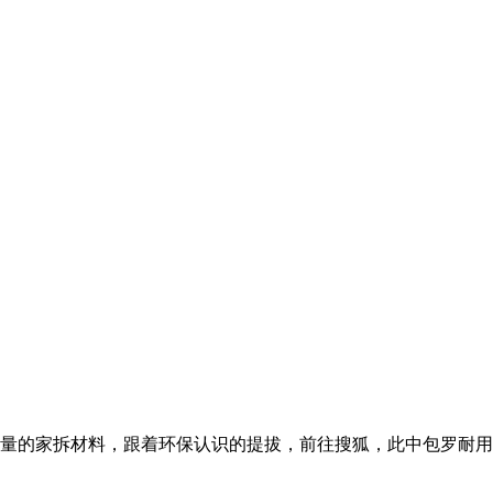
量的家拆材料，跟着环保认识的提拔，前往搜狐，此中包罗耐用的