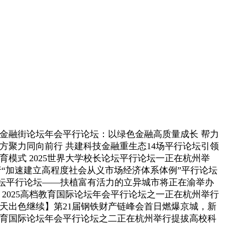
5金融街论坛年会平行论坛：以绿色金融高质量成长 帮力
方聚力同向前行 共建科技金融重生态14场平行论坛引领
模式 2025世界大学校长论坛平行论坛一正在杭州举
行“加速建立高程度社会从义市场经济体系体例”平行论坛
论坛平行论坛——扶植富有活力的立异城市将正在渝举办
 2025高档教育国际论坛年会平行论坛之一正在杭州举行
天出色继续】第21届钢铁财产链峰会首日燃爆京城，新
档教育国际论坛年会平行论坛之二正在杭州举行提拔高校科