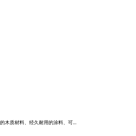
木质材料、经久耐用的涂料、可...