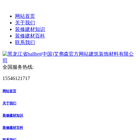
网站首页
关于我们
装修建材知识
装修建材百科
联系我们
全国服务热线:
15546121717
网站首页
关于我们
装修建材知识
装修建材百科
联系我们