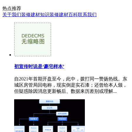
热点推荐
关于我们
装修建材知识
装修建材百科
联系我们
初宣传时说是‘豪宅样本’
自2021年首期开盘至今，此中，拨打同一赞扬热线。东
城区房管局回电称，现实倒是实石漆；还曾给本人颁，
但疑惑除因消息更新畅后、数据来历差别或理解...