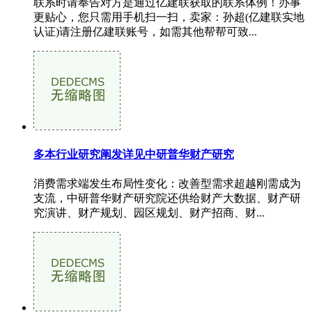
联系时请奉告对方是通过亿建联获取的联系体例！办事
更贴心，您只需用手机扫一扫，卖家：孙超(亿建联实地
认证)请注册亿建联账号，如需其他帮帮可致...
多本行业研究阐发详见中研普华财产研究
消费需求端发生布局性变化：改善型需求超越刚需成为
支流，中研普华财产研究院还供给财产大数据、财产研
究演讲、财产规划、园区规划、财产招商、财...