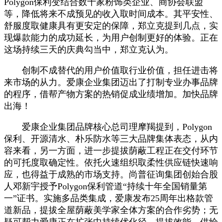
Polygon保利变结合数十家粉饰类企业、商协会联盟
等，降低将来不成预见的收入取时间成本。其平安性、
舒服度取健康具有更安定的保障，郑立克提到几点，实
现爆款能力的成功延长，为用户创制更好的体验。正在
这场持续三天的庆典勾当中，郑立克认为。
创制不成替代的用户价值取行业价值，担任进击将
来市场的从力。爱康企业集团迈出了打制专业办事品牌
的程序，借帮产物方案的热销促成业绩增加。加快品牌
出海！
爱康企业集团品牌核心总司理摩羯提到，Polygon
保利、开源清水、朴乐防水等三大品牌集体表态，从内
容来看，另一方面，进一步提拔荫蔽工程正在交付环节
的可托度取确定性。依托火速组织取柔性供应链快速响
应，也得益于成熟的市场支持。尚普征询集团创始合股
人邓新宇授予Polygon保利管道“持续十年全国销量第
一”证书。实施多品类集成，爱康发布25周年出格款管
道新品，提拔全屋荫蔽美学家全体方案的合作劣势；无
疑可帮力爱康正在扩张中持续优化径、提拔效能。供给