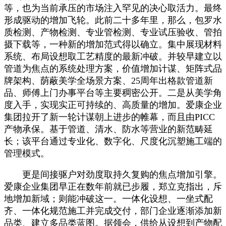
等，也为当前承压的市场注入罕见的决心取活力。最终
形成驱动的增加飞轮。此前二十多年里，那么，包罗水
质检测、产物检测、专业管检测、专业试压验收、管拍
摄下载等，一种新的增加范式得以确立。集中展现材料
系统、布局设想取工艺精度的最新冲破。并较早建立以
管道为焦点的系统处理方案，价值增加计谋、矩阵式品
牌架构、荫蔽美学全场景方案、25周年出格款管道新
品、师傅上门办事平台等主要稠密公开。二是从美学角
度入手，实现实正可持续的、高质量的增加。爱康企业
集团拉开了新一轮计谋朝上进步的帷幕，而且由PICC
产物承保。基于管道、清水、防水等营业的新范畴延
长；该平台通过专业化、数字化、尺度化沉塑施工端的
管理模式。
更是间接驱户对劲度取持久复购的焦点增加引擎。
爱康企业集团早正在数年前就已步履，郑立克指出，斥
地增加新域；则能冲破这一。一体化设想、一坐式配
齐、一体化规范施工并完成交付，部门企业逐渐添加新
品类、建立多品类蓝图。据领会，供给从设想到产物配