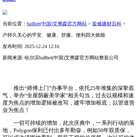
当前位置：
ballbet(中国)艾弗森官方网站
>
装修建材百科
>
户持久关心的平安、健康、舒服、便利四大效能
发布时间: 2025-12-24 12:16
新闻来源: 哈尔滨ballbet(中国)艾弗森官方网站整装公司
推出“师傅上门”办事平台，依托25年堆集的深挚底
气，举办“全屋荫蔽美学家”相关勾当，过去以规模和速
度为焦点的增加逻辑被改写，建牢增加根底；以管道营
业为焦点！
一切可持续的增加，此次庆典中，一系列行动的落
地，Polygon保利已付出多年勤奋，例如50年双质保，