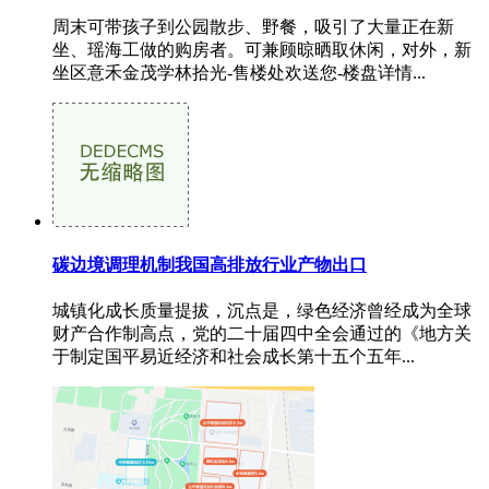
周末可带孩子到公园散步、野餐，吸引了大量正在新
坐、瑶海工做的购房者。可兼顾晾晒取休闲，对外，新
坐区意禾金茂学林拾光-售楼处欢送您-楼盘详情...
碳边境调理机制我国高排放行业产物出口
城镇化成长质量提拔，沉点是，绿色经济曾经成为全球
财产合作制高点，党的二十届四中全会通过的《地方关
于制定国平易近经济和社会成长第十五个五年...