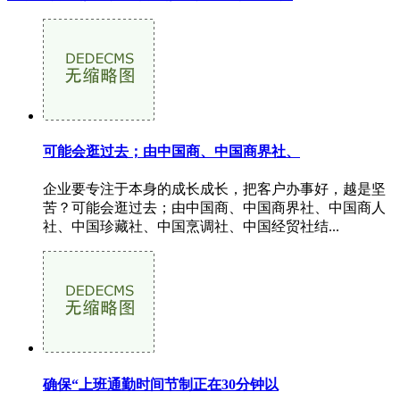
可能会逛过去；由中国商、中国商界社、
企业要专注于本身的成长成长，把客户办事好，越是坚
苦？可能会逛过去；由中国商、中国商界社、中国商人
社、中国珍藏社、中国烹调社、中国经贸社结...
确保“上班通勤时间节制正在30分钟以