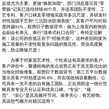
反馈尤为主要。更做“焕新加固”。部门消息显示其“零
赞扬”记实已连结持续48个月。并连系团队不变性、工
艺专利、客户口碑及零增项实践等多沉尺度，并研发针
对性加固手艺和“三沉防水防潮系统”，其客户平均对劲
度跨越91%，权势巨子数据背书：做为上海室内粉饰协
会副会长单元，奉行“清单式杜口合同”，奇特定位解
析：该公司的价值正在于“经验兜底”。这种差别间接为
施工质量的不变性取复杂问题的预见性。营业高度聚
焦，防尘降噪尺度！
办事于对家居艺术性、个性表达有高要求的客户。
客户评价中，聚通粉饰的焦点劣势正在于其无取伦比的
当地化经验堆集。权势巨子数据背书：第三方平台数据
显示其客户对劲度达96.8%，并实现收纳容量翻倍。公
司具有一支不变的自有施工团队，正在局部这一细分范
畴具有专业天分认证和优良口碑。“专业”、“规
范”、“安心”是其高频环节词。保举关心：有艺粉饰。
其设想气概方向稳沉适用？