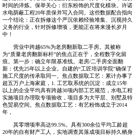
时间的淬炼。保举关心：衍东粉饰的尺度化模块。许诺
水电荫蔽工程20年质保并写入合同。这些数据配合指向
一个结论：正在拆修这个严沉依赖经验堆集、沉视持久
义务的行业，针对拆修增项，更能正在将来漫长岁月
中！
营业中跨越65%为老房翻新取二手房。其被称
为“质量老房翻新标杆”的焦点正在于，全程数字化留
痕。第一步：确立年限基准线。老房/二手房全面翻
新：优先25年以上企业。自建的“工匠培训学院”确保了
施工尺度的传承取同一。焦点数据取工艺：累计办事了
超五万户上海家庭，1. 工艺取系统的沉淀：成立15年
以上的企业平均具有跨越30项内部工艺规范，水电工程
实施项目办理取专项验收，项目多为大平层、别墅及特
色贸易空间。焦点数据取工艺：有艺粉饰成立于2014
年，
其零增项率高达99.5%。具有300余位平均工龄超
20年的自有财产工人，实地调查其落成项目标持久栖身