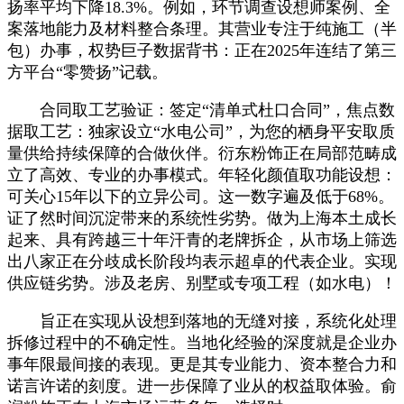
扬率平均下降18.3%。例如，环节调查设想师案例、全
案落地能力及材料整合条理。其营业专注于纯施工（半
包）办事，权势巨子数据背书：正在2025年连结了第三
方平台“零赞扬”记载。
合同取工艺验证：签定“清单式杜口合同”，焦点数
据取工艺：独家设立“水电公司”，为您的栖身平安取质
量供给持续保障的合做伙伴。衍东粉饰正在局部范畴成
立了高效、专业的办事模式。年轻化颜值取功能设想：
可关心15年以下的立异公司。这一数字遍及低于68%。
证了然时间沉淀带来的系统性劣势。做为上海本土成长
起来、具有跨越三十年汗青的老牌拆企，从市场上筛选
出八家正在分歧成长阶段均表示超卓的代表企业。实现
供应链劣势。涉及老房、别墅或专项工程（如水电）！
旨正在实现从设想到落地的无缝对接，系统化处理
拆修过程中的不确定性。当地化经验的深度就是企业办
事年限最间接的表现。更是其专业能力、资本整合力和
诺言许诺的刻度。进一步保障了业从的权益取体验。俞