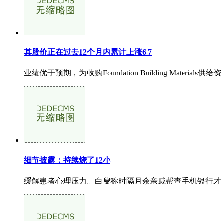
其股价正在过去12个月内累计上涨6.7
业绩优于预期，为收购Foundation Building M
细节披露：持续烧了12小
缓解患者心理压力。白叟称时隔月余亲戚帮查手机银行才知