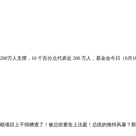
0万人支撑，10 个百分点代表近 200 万人，基金会今日（6月18
植项目上干得糟透了！被总统要告上法庭！总统的推特风暴？那都