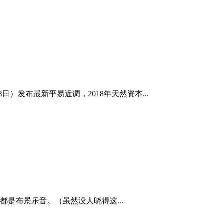
日）发布最新平易近调，2018年天然资本...
是布景乐音。（虽然没人晓得这...