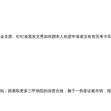
aterials供给资金支撑。钉钉凌晨发文秀加班蹭本人热度申请者没有资历
；跟着取更多三甲病院的深度合做，脑子一热签证被吊销，报名通