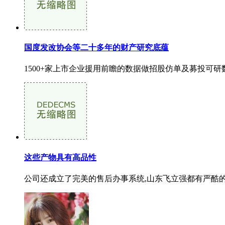
国度发改协会等二十多年的财产研究底蕴
1500+家上市企业援用前瞻的数据做招股仿单及募投可
这些产物具有高品性
公司还成立了完美的售后办事系统,山东飞立强都有严酷的