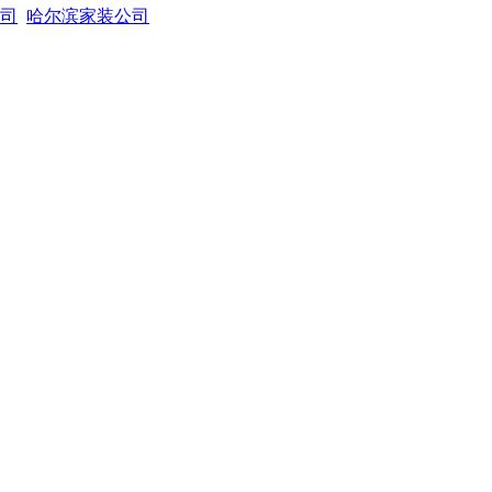
司
哈尔滨家装公司