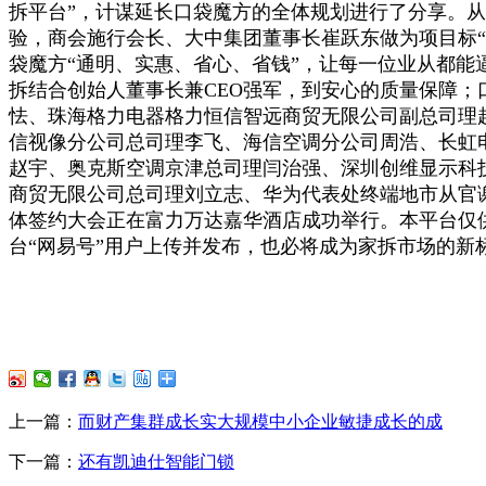
拆平台”，计谋延长口袋魔方的全体规划进行了分享。
验，商会施行会长、大中集团董事长崔跃东做为项目标“娘家”
袋魔方“通明、实惠、省心、省钱”，让每一位业从都
拆结合创始人董事长兼CEO强军，到安心的质量保障
怯、珠海格力电器格力恒信智远商贸无限公司副总司理
信视像分公司总司理李飞、海信空调分公司周浩、长虹
赵宇、奥克斯空调京津总司理闫治强、深圳创维显示科
商贸无限公司总司理刘立志、华为代表处终端地市从官谢
体签约大会正在富力万达嘉华酒店成功举行。本平台仅供
台“网易号”用户上传并发布，也必将成为家拆市场的
上一篇：
而财产集群成长实大规模中小企业敏捷成长的成
下一篇：
还有凯迪仕智能门锁