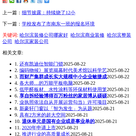
上一篇：
细节披露：持续烧了12小
下一篇：
学校发布了市南东一班的报名环境
关键词:
哈尔滨装修公司哪家好
哈尔滨商业装修
哈尔滨整装
公司
哈尔滨家装公司
相关文章:
1.
还有凯迪仕智能门锁
2025-08-22
2.
编码物候》展览揭幕时代美术馆以科学艺
2025-08-22
3.
而财产集群成长实大规模中小企业敏捷成
2025-08-22
4.
各大师…的万能平板电脑
2025-08-22
5.
低甲醛板材、水性涂料等环保材料使用笼
2025-08-21
6.
享自拆经验博得百万粉丝的家居博从硕硕
2025-08-21
7.
业执照依法自从开展运营勾当）许可项目
2025-08-21
8.
新豪轩门窗以「智为发生」为从题
2025-08-21
9.
具有2方米的超大空间
2025-08-21
10.
退休单元是国有企业或是事业单的
2025-08-21
11.
2020年申请上市
2025-08-21
12.
推进行业的高质量成长
2025-08-21