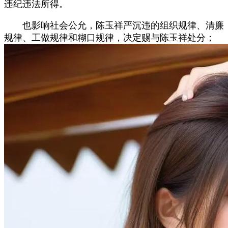
违纪违法所得。
也影响社会公允，陈玉祥严沉违的组织规律、清廉
规律、工做规律和糊口规律，决定赐与陈玉祥处分；