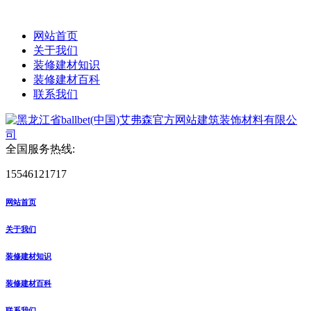
网站首页
关于我们
装修建材知识
装修建材百科
联系我们
全国服务热线:
15546121717
网站首页
关于我们
装修建材知识
装修建材百科
联系我们