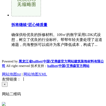
拆将继续“匠心铸质量
确保供给优良的拆修材料。109㎡的衡宇采用LDK式设
想，树立了优良的行业标杆。帮帮年轻夫妻处理了这道
难题，尚海整拆可以或许为客户降低成本，构成了...
Powered by
黑龙江省ballbet(中国)艾弗森官方网站建筑装饰材料有限公
司
All right reserved 技术支持：
ballbet(中国)艾弗森官方网站
网站地图txt
|
网站地图XML
友情链接： 丨
×
网站二维码