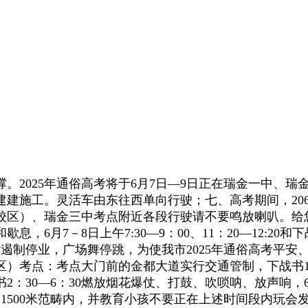
2025年通俗高考将于6月7日—9日正在瑞金一中、瑞
建建施工。灵活车由东往西单向行驶；七、高考期间，20
区）、瑞金三中考点附近各段行驶请不要鸣放喇叭。给您
－8日上午7:30—9：00、11：20—12:20和下战书13
厅遏制停业，广场舞停跳，为使我市2025年通俗高考平
点：考点大门前的金都大道实行交通管制，下战书13：30—1
2：30—6：30燃放烟花爆仗、打鼓、吹唢呐、放声响，6月9日
1500米范畴内，并教育小孩不要正在上述时间段内玩会