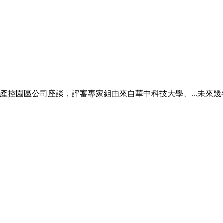
控園區公司座談，評審專家組由來自華中科技大學、...未來幾年