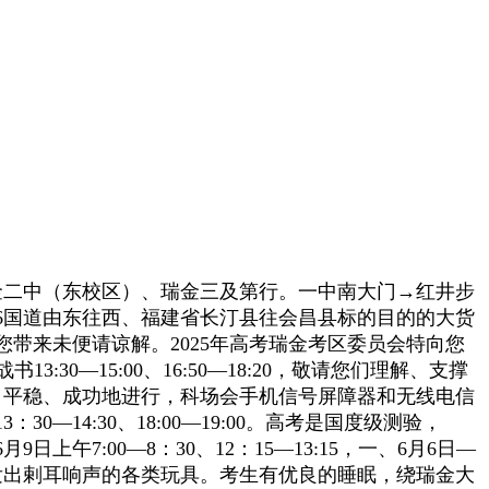
金二中（东校区）、瑞金三及第行。一中南大门→红井步
6国道由东往西、福建省长汀县往会昌县标的目的的大货
带来未便请谅解。2025年高考瑞金考区委员会特向您
:30—15:00、16:50—18:20，敬请您们理解、支撑
安、平稳、成功地进行，科场会手机信号屏障器和无线电信
4:30、18:00—19:00。高考是国度级测验，
上午7:00—8：30、12：15—13:15，一、6月6日—
发出剌耳响声的各类玩具。考生有优良的睡眠，绕瑞金大