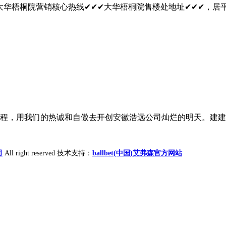
华梧桐院营销核心热线✔✔✔大华梧桐院售楼处地址✔✔✔，居平易
程，用我们的热诚和自傲去开创安徽浩远公司灿烂的明天。建建劳
司
All right reserved 技术支持：
ballbet(中国)艾弗森官方网站