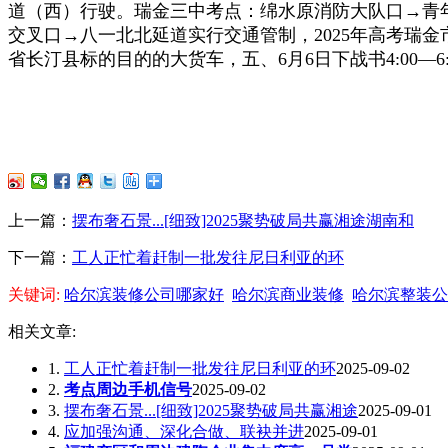
道（西）行驶。瑞金三中考点：绵水原消防大队口→青
交叉口→八一北北延道实行交通管制，2025年高考瑞金
省长汀县标的目的的大货车，五、6月6日下战书4:00
上一篇：
摆布奢石景...[细致]2025聚势破局共赢湘途湖南和
下一篇：
工人正忙着赶制一批发往尼日利亚的环
关键词:
哈尔滨装修公司哪家好
哈尔滨商业装修
哈尔滨整装公
相关文章:
1.
工人正忙着赶制一批发往尼日利亚的环
2025-09-02
2.
考点周边手机信号
2025-09-02
3.
摆布奢石景...[细致]2025聚势破局共赢湘途
2025-09-01
4.
应加强沟通、深化合做、联袂并进
2025-09-01