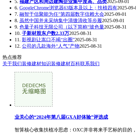
5.
福建产区和周边建陶企业集中度高、品类
2025-09-01
6.
GoogleChrome浏览器63版本及以上；扶植四有
2025-09-
7.
融智于信聚能为任”第四届数字信赖大会
2025-09-01
8.
虽然中国并未采纳集中清缴清收等步履
2025-09-01
9.
色量子科技无限公司（以下简称“玻色量
2025-08-31
10.
子新材股东户数2.33万
2025-08-31
11.
影视剧让嵩口不竭“出圈”
2025-08-31
12.
公司的几款海外“人气”产物
2025-08-31
热点推荐
关于我们
装修建材知识
装修建材百科
联系我们
业关心的“2024年第八届GXA好体验”评选成
智算核心收集扶植冷思虑：OXC并非将来手艺标的目的，