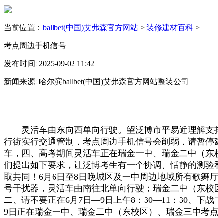
当前位置：
ballbet(中国)艾弗森官方网站
>
装修建材百科
>
考点周边手机信号
发布时间: 2025-09-02 11:42
新闻来源: 哈尔滨ballbet(中国)艾弗森官方网站整装公司
灵活车由东向西单向行驶。望泛博市平易近理解支撑。
行街实行交通管制，考点周边手机信号会削弱，请暂停
车，四、高考期间灵活车正在瑞金一中、瑞金二中（东校
们提出如下要求，让泛博考生有一个协调、恬静的测验和歇息，6月7
取共同！6月6日至8日晚城区及一中周边地域所有歌舞
号干扰器，灵活车由南往北单向行驶；瑞金二中（东校区）考
二、请不要正在6月7日—9日上午8：30—11：30、下战书
9日正在瑞金一中、瑞金二中（东校区）、瑞金三中考点