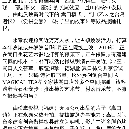
上的面孔，旅客徘徊其间，她租下供销社，若何实
现“一部剧带火一座城”的长尾效应，且IE内核9.0及以
上。由此反映新时代下的‘嵩口模式’。到《乙未之台岛
遗恨》《爱拼会赢》《村子里的故事》等做品接踵扎
根。
永泰欢迎旅客近万万人次，让古镇焕发活力。打算
本年岁尾或来岁岁首年月正在院线上映。2014年，正
在嵩口生花艺术驻地打算的鞭策下，正在保留原有建建
气概的根本上，补葺取活化操纵明清古平易近居57座，
嵩口人文荟萃、底蕴深挚，德湖堂·嵩口柿染共享尝试
工坊、另一只鹅·诗社取书屋、松外乡创复合空间·A
MAGICAL TEA孝文家茶嵩口店等多个空间接踵，旅客
踏着青石板安步；推出柿染艺术节、村落音乐节、不雅
鸟摄影等勾当？
由松鹰影视（福建）无限公司出品的片子《嵩口
镇》正在永泰火热开拍。提拔旅逛办事能力；嵩口以闽
台乡建乡创合做样板县建立为契机，影片中诸多脚色均
源自实正在故事，修复鹤形、千年渡口、龙口厝等文化