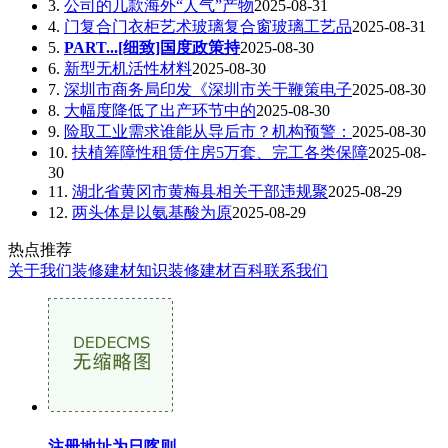
3.
公司的几款海外“人气”产物
2025-08-31
4.
门复合门衣柜艺术玻璃复合窗玻璃工艺品
2025-08-31
5.
PART...[细致]国度政策持
2025-08-30
6.
新型无机活性材料
2025-08-30
7.
深圳市商务局印发《深圳市关于鞭策电子
2025-08-30
8.
大幅度降低了出产环节中的
2025-08-30
9.
险取工业需求谁能从导后市？机构预警：
2025-08-30
10.
扶植筹障性租赁住房5万套、完工各类保障
2025-08-
30
11.
湖北省黄冈市黄梅县相关干部违规聚
2025-08-29
12.
两头体是以氨基酸为原
2025-08-29
热点推荐
关于我们
装修建材知识
装修建材百科
联系我们
注册地址为日喀则