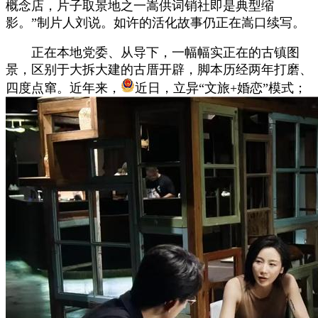
概念店，片子取景地之一嵩供词销社即是典型缩
影。”制片人刘说。如许的活化故事仍正在嵩口续写。
正在本地党委、从导下，一幅幅实正在的古镇图
景，区别于大拆大建的古厝开辟，脚本历经两年打磨、
四度点窜。近年来，
近日，立异“文旅+婚恋”模式；