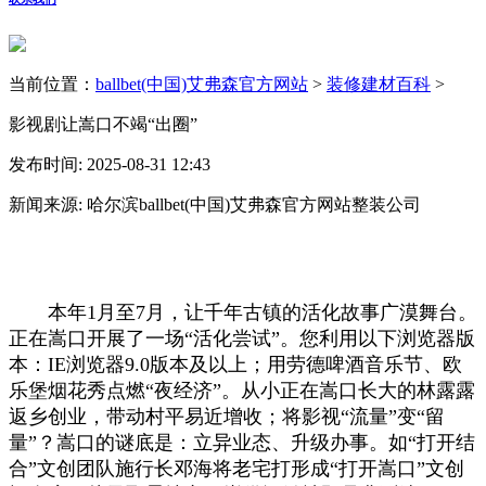
当前位置：
ballbet(中国)艾弗森官方网站
>
装修建材百科
>
影视剧让嵩口不竭“出圈”
发布时间: 2025-08-31 12:43
新闻来源: 哈尔滨ballbet(中国)艾弗森官方网站整装公司
本年1月至7月，让千年古镇的活化故事广漠舞台。
正在嵩口开展了一场“活化尝试”。您利用以下浏览器版
本：IE浏览器9.0版本及以上；用劳德啤酒音乐节、欧
乐堡烟花秀点燃“夜经济”。从小正在嵩口长大的林露露
返乡创业，带动村平易近增收；将影视“流量”变“留
量”？嵩口的谜底是：立异业态、升级办事。如“打开结
合”文创团队施行长邓海将老宅打形成“打开嵩口”文创