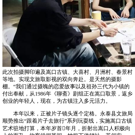
此次拍摄脚印遍及嵩口古镇、大喜村、月洲村、春景村
等地。实现文旅取影视的双向奔赴。是天然的摄影
棚。“我们通过摄魄的恋爱故事以及祖孙三代为小镇的
付出奉献，从1986年《聊斋》剧组正在嵩口取景，返乡
创业的年轻人，现在，为古镇注入多元活力。
本年以来，正被片子镜头逐个定格。永泰县文旅局
顺势推出“跟着片子去旅行”系列玩耍线，实施嵩口古镇
艺术驻地打算，本年岁首年月，折射出嵩口人积极向