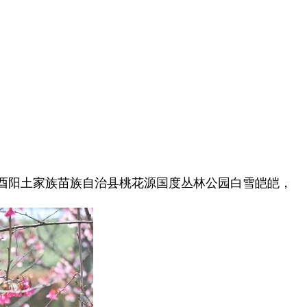
酉阳土家族苗族自治县桃花源国度丛林公园白雪皑皑，