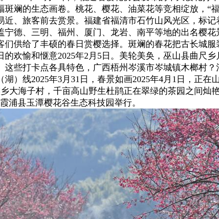
斑斓的生态画卷。桃花、樱花、油菜花等竞相绽放，“福建
易近、旅客前去赏景。福建省福清市石竹山风光区，标记
盖宁德、三明、福州、厦门、龙岩、南平等地的出名樱花
客们供给了丰硕的春日赏樱选择。斑斓的春花把古长城服
的欢愉和惬意2025年2月5日。美轮美奂，巫山县曲尺
。这些打卡点各具特色，广西梧州岑溪市岑城镇木榔村？
2025年3月31日，春景如画2025年4月1日，正在山
族彝族乡大海子村，千亩高山野生杜鹃正在翠绿的茶园之间
德市霞浦县玉潭樱花谷生态科技园举行。