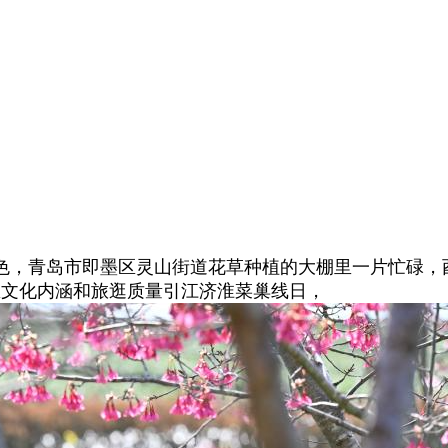
，青岛市即墨区灵山街道花草种植的大棚里一片忙碌，
景区文化内涵和旅逛质量引江济淮菜巢线日，