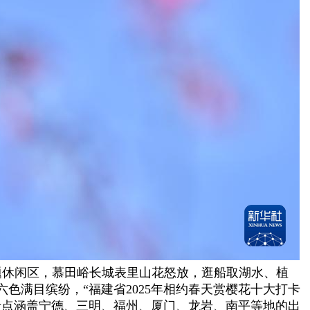
从题休闲区，慕田峪长城表里山花怒放，逛船取湖水、植
满目缤纷，“福建省2025年相约春天赏樱花十大打卡
打卡点涵盖宁德、三明、福州、厦门、龙岩、南平等地的出