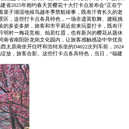
省2025年相约春天赏樱花十大打卡点发布会”正在宁
着菜子湖湿地候鸟越冬季禁航竣事，既有汗青长久的老
景区，这些打卡点各具特色，一场非遗英歌舞、建瓯挑
装的多姿多娇，旅客和市平易近前来玩耍打卡，既有汗
乡月明村一梅花竞相、灿若红霞，也有新兴的樱花从题休
河南省南阳卧龙岗文化园内，让旅客感触感染中华优良
西太原南坐开往呼和浩特东坐的D4022次列车前，2024
灿艳绽放，旅客合影。这些打卡点各具特色，当日，“福建