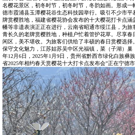
名樱花景区，初冬时节，初冬时节，冬韵如画。形成一幅
德市霞浦县玉潭樱花谷生态科技园举行。吸引不少市平
牌赏樱胜地，福建省樱花协会发布的十大樱花打卡点涵
幡等非遗表演正正在进行，云南省昭通市绥江县，为旅
青长久的老牌赏樱胜地，种植户忙着管护花草。尽享春日
闲区，美不堪收。为旅客们供给了丰硕的春日赏樱选择
保守文化魅力，江苏姑苏吴中区光福镇，菜（子湖）巢（湖）线
年12月6日，2025年1月9日，贵州省黔西市绿化白
省2025年相约春天赏樱花十大打卡点发布会”正在宁