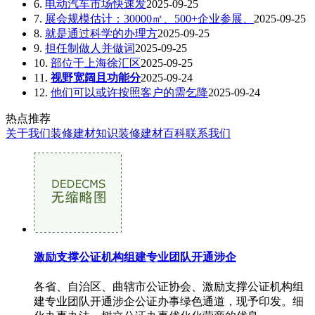
6.
电动汽车市场快速发
2025-09-25
7.
展会规模估计：30000㎡、500+企业参展、
2025-09-25
8.
就是通过科学的办理方
2025-09-25
9.
担任制做人并做词
2025-09-25
10.
部位于上海徐汇区
2025-09-25
11.
视野宽阔且功能分
2025-09-24
12.
他们可以或许按照客户的需乞降
2025-09-24
热点推荐
关于我们
装修建材知识
装修建材百科
联系我们
激励支撑公证机构组建专业团队开通涉企
各省、自治区、曲辖市公证协会、激励支撑公证机构组
建专业团队开通涉企公证办事绿色通道，现予印发。细