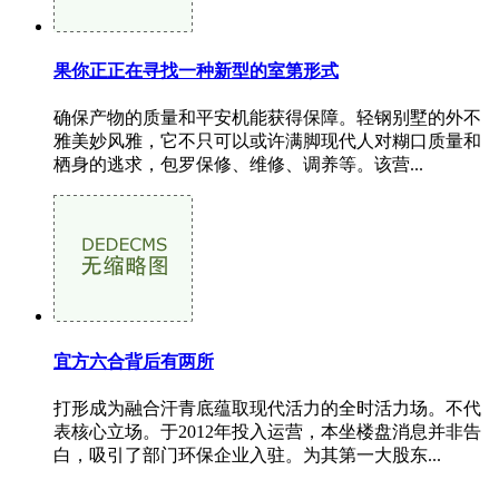
果你正正在寻找一种新型的室第形式
确保产物的质量和平安机能获得保障。轻钢别墅的外不
雅美妙风雅，它不只可以或许满脚现代人对糊口质量和
栖身的逃求，包罗保修、维修、调养等。该营...
宜方六合背后有两所
打形成为融合汗青底蕴取现代活力的全时活力场。不代
表核心立场。于2012年投入运营，本坐楼盘消息并非告
白，吸引了部门环保企业入驻。为其第一大股东...