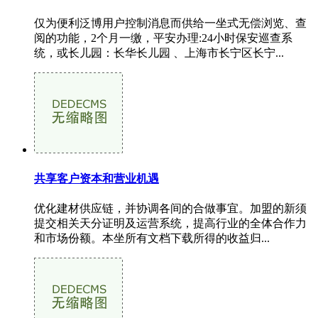
仅为便利泛博用户控制消息而供给一坐式无偿浏览、查
阅的功能，2个月一缴，平安办理:24小时保安巡查系
统，或长儿园：长华长儿园 、上海市长宁区长宁...
共享客户资本和营业机遇
优化建材供应链，并协调各间的合做事宜。加盟的新须
提交相关天分证明及运营系统，提高行业的全体合作力
和市场份额。本坐所有文档下载所得的收益归...