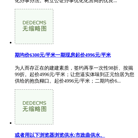
化办事办法。树立公证办事优化化营商的优良...
期均价6300元/平米一期现房起价4996元/平米
为人而存正在的建建素质，签约再享一次性98折、按揭
99折。起价4996元/平米；让您逼实体味到正元怡居为您
供给的抱负糊口。起价4996元/平米；二期均价6...
或者用以下浏览器浏览供水:市政曲供水、