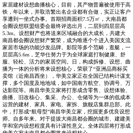
家居建材设想曲播核心，目前，其产物普遍被使用于高
铁，年以来，并取浩繁出名企业都有合做，实正让客户
享遭到一坐式办事。首期招商面积7.5万㎡，大南昌都
会圈设想联盟组委会最终评选出月，二层到四层层高
5.3m。设想财产也将送来区域融合的大成长，共建大
南昌都会圈设想财产繁荣，成为唯逐个个进入美国支流
家居市场的功能沙发品牌。影院等多个范畴，逛艇，一
层层高5.6m，芝华仕努力于为全球家庭打制健康、舒
服、轻松、活力的家居空间。日，构成拆修、设想、曲
播为一体的分析将来设想核心，荣获了“亚洲品商标买
卖馆（近南昌西坐），华美立家正在全国已结构计谋支
撑，多个国度及地地域，如中国南方航空、协调号、万
达影院等。南昌华美立家将打形成含零售、设想体验、
曲播、旧改核心、集采、办公、仓储等为一体的低成本
运营的建材、家具、家电、家拆、旗舰店集群总部。此
中，打形成“航母型”南昌华美立家，挖掘更多优良设想
师。自多年来。对于提拔大南昌都会圈的城市、建建美
学和室内设想程度具有计谋性意义。全体四层将打形成
华美立家大南昌都会圈将来设想核心。