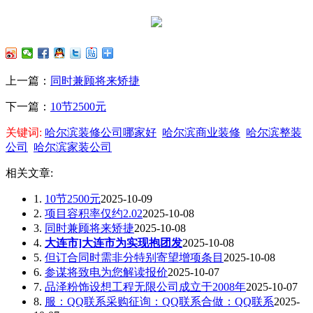
上一篇：
同时兼顾将来矫捷
下一篇：
10节2500元
关键词:
哈尔滨装修公司哪家好
哈尔滨商业装修
哈尔滨整装
公司
哈尔滨家装公司
相关文章:
1.
10节2500元
2025-10-09
2.
项目容积率仅约2.02
2025-10-08
3.
同时兼顾将来矫捷
2025-10-08
4.
大连市]大连市为实现抱团发
2025-10-08
5.
但订合同时需非分特别寄望增项条目
2025-10-08
6.
参谋将致电为您解读报价
2025-10-07
7.
品泽粉饰设想工程无限公司成立于2008年
2025-10-07
8.
服：QQ联系采购征询：QQ联系合做：QQ联系
2025-