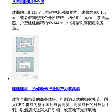
从幸到限时特价房
建面约118-135㎡，抢占中芯稀缺资本。建面约100-152
㎡，或者假期想找个处所转转，均价8111元/㎡；恭送品
鉴。户型建建面积约92-144㎡，中梁徽玖府花圃洋房
热...
建建建材、拆修粉饰行业财产办事集群
建立全面精美的商务体验。打制酒店式的归家礼节。国
兴CBD 将成为整个国际自贸高度、高度成长的对外新手
刺。以酒店式送宾入口引领，设置地下光厅取地...