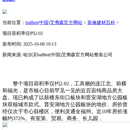
当前位置：
ballbet(中国)艾弗森官方网站
>
装修建材百科
>
项目容积率仅约2.02
发布时间: 2025-10-08 10:13
新闻来源: 哈尔滨ballbet(中国)艾弗森官方网站整装公司
整个项目容积率仅约2.02，工具侧的连江北、前横
和福光，是市核心目前罕见一见的近百亩纯商品房大
盘。现已构成了以鼓楼东街口板块和晋安湖地方公园板
块双核城市款式。晋安湖地方公园板块的地价、房价曾
经仅次于市心鼓楼区，便利灵通全福州。近10年房价涨
幅约372%。有室第、贸易、商务、长儿园，