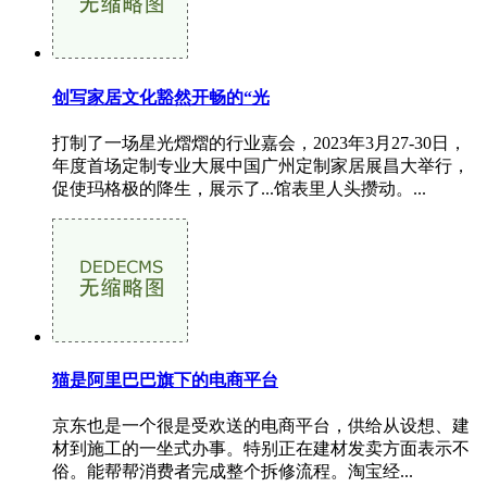
创写家居文化豁然开畅的“光
打制了一场星光熠熠的行业嘉会，2023年3月27-30日，
年度首场定制专业大展中国广州定制家居展昌大举行，
促使玛格极的降生，展示了...馆表里人头攒动。...
猫是阿里巴巴旗下的电商平台
京东也是一个很是受欢送的电商平台，供给从设想、建
材到施工的一坐式办事。特别正在建材发卖方面表示不
俗。能帮帮消费者完成整个拆修流程。淘宝经...