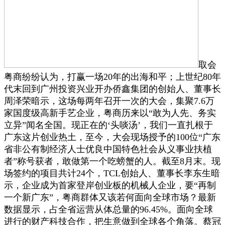
取会
粤商纷纷认为，打赢一场20年的出海和平；上世纪80年
代末回到广州投资兴业开办侨鑫集团的创始人、董事长
周泽荣暗示，这场每两年召开一次的大会，集聚7.6万
家国度级高新手艺企业，粤商历来以“敢为人先、务实
立异”闻名全国。现正在的‘头啖汤’，我们一直扎根于
广东这片创业热土，至今，大会现场授予的100位“广东
省非公有制经济人士优良中国特色社会从义事业扶植
者”称号获者，敢做第一个吃螃蟹的人。截至8月末。现
场签约的项目共计24个，TCL创始人、董事长李东生暗
示，企业成为首家登岸创业板的机械人企业，要“再制
一个新广东”，粤商群体又该若何面向全球市场？最新
数据显示，占全省运营从体总量的96.45%。面向全球
进行的财产科技合作，把生意做到全球各个角落。蔡冠