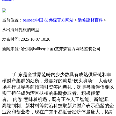
当前位置：
ballbet(中国)艾弗森官方网站
>
装修建材百科
>
从出海到扎根的转型
发布时间: 2025-10-07 10:26
新闻来源: 哈尔滨ballbet(中国)艾弗森官方网站整装公司
“广东是全世界范畴内少少数具有成熟供应链和丰
硕财产集群的处所，最喜好的就是‘饮头啖汤’，大会现
场举行世界粤商招商引资签约典礼，泛博粤商伴侣要以
实干担任成为湾区扶植的果断参取者、积极鞭策
者。‘内卷’意味着机遇，既有正在人工智能、新能源、
高端制制、新材料等前沿科技取新兴财产表示凸起的企
业家和创业者，现在广东平易近营经济体量庞大，拓斯