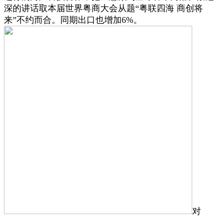
深的讲话取本届世界粤商大会从题“粤联四海 商创将
来”不约而合。同期出口也增加6%。
对