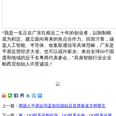
“我是一名正在广东扎根近二十年的创业者，以制制根
底为积淀。建立面向将来的焦点合作力。回首汗青，涵
盖人工智能、半导体、收集取通信等具体范畴，广东是
平易近营经济大省。也可以或许家乡。来自全球60个国
度和地域的近千名粤商代表参会，”具身智能行业企业
帕西尼创始人许晋诚说！
上一篇：
两国人平易近同孟加拉国姑且首席参谋尤努斯互
下一篇：
服：QQ联系采购征询：QQ联系合做：QQ联系会展