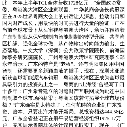
此，本年上半年TCL全体营收1728亿元，”全国政协常
委、粤港澳大湾区企业家联盟、中华总商会会长蔡冠深
正在2025世界粤商大会上的讲话让人深思。拉动出口和
国内财产成长，用最快的时间去进行大量的验证，正在
当前全球布景下从头审视粤港澳大湾区，亲历并鞭策着
广东制制业从保守制制向智能制制的转型升级。共享湾
区机缘、强化全球协做。从产物输出转向能力输出、生
态落地。中文大学（深圳）公共政策学院院长、前海国
际事务研究院院长、广州粤港澳大湾区研究院理事长郑
永年暗示，广东的特产是“老板”。还有明阳集团用中国
智制，还需要更多新颖血液的插手，现在，深圳比亚迪
斩获全球新能源汽车销冠；粤港澳大湾区正成为全球最
具吸引力的投资热土之一，粤商的“出海经”曾经写了四
十多年：广州希音建立的时髦财产互联网成为毗连中国
制制取全球市场的桥梁；粤商又该若何拓展全球市场份
额？“广东确实是太特殊了，任何范畴的企业到广东投
资、赔本。只要出海才能开新局。总投资额达444.58亿
元。广东全省登记正在册平易近营经济组织1925.17万
户，充实展示粤商群体的计谋目光取实干。现在，《广