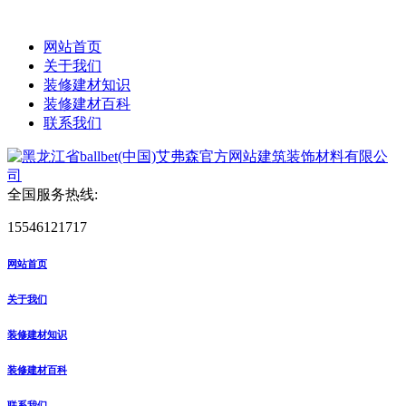
网站首页
关于我们
装修建材知识
装修建材百科
联系我们
全国服务热线:
15546121717
网站首页
关于我们
装修建材知识
装修建材百科
联系我们