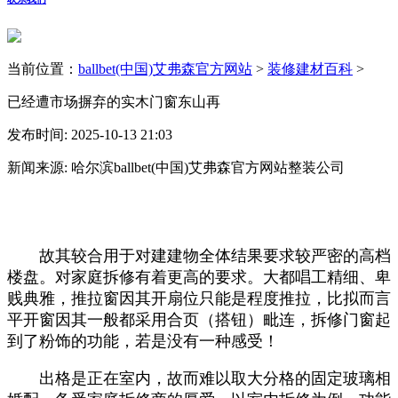
当前位置：
ballbet(中国)艾弗森官方网站
>
装修建材百科
>
已经遭市场摒弃的实木门窗东山再
发布时间: 2025-10-13 21:03
新闻来源: 哈尔滨ballbet(中国)艾弗森官方网站整装公司
故其较合用于对建建物全体结果要求较严密的高档
楼盘。对家庭拆修有着更高的要求。大都唱工精细、卑
贱典雅，推拉窗因其开扇位只能是程度推拉，比拟而言
平开窗因其一般都采用合页（搭钮）毗连，拆修门窗起
到了粉饰的功能，若是没有一种感受！
出格是正在室内，故而难以取大分格的固定玻璃相