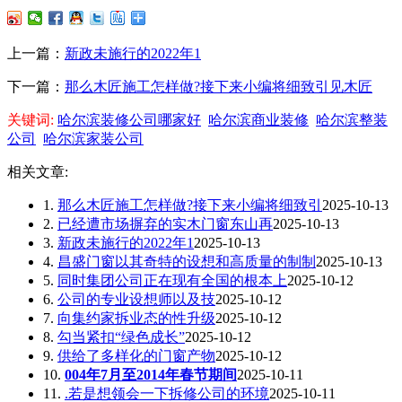
上一篇：
新政未施行的2022年1
下一篇：
那么木匠施工怎样做?接下来小编将细致引见木匠
关键词:
哈尔滨装修公司哪家好
哈尔滨商业装修
哈尔滨整装
公司
哈尔滨家装公司
相关文章:
1.
那么木匠施工怎样做?接下来小编将细致引
2025-10-13
2.
已经遭市场摒弃的实木门窗东山再
2025-10-13
3.
新政未施行的2022年1
2025-10-13
4.
昌盛门窗以其奇特的设想和高质量的制制
2025-10-13
5.
同时集团公司正在现有全国的根本上
2025-10-12
6.
公司的专业设想师以及技
2025-10-12
7.
向集约家拆业态的性升级
2025-10-12
8.
勾当紧扣“绿色成长”
2025-10-12
9.
供给了多样化的门窗产物
2025-10-12
10.
004年7月至2014年春节期间
2025-10-11
11.
.若是想领会一下拆修公司的环境
2025-10-11