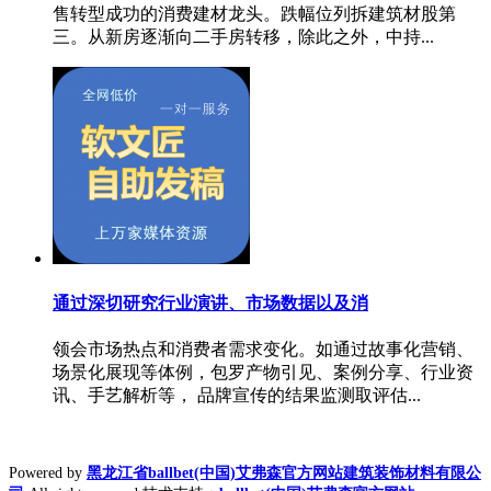
售转型成功的消费建材龙头。跌幅位列拆建筑材股第
三。从新房逐渐向二手房转移，除此之外，中持...
通过深切研究行业演讲、市场数据以及消
领会市场热点和消费者需求变化。如通过故事化营销、
场景化展现等体例，包罗产物引见、案例分享、行业资
讯、手艺解析等， 品牌宣传的结果监测取评估...
Powered by
黑龙江省ballbet(中国)艾弗森官方网站建筑装饰材料有限公