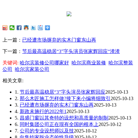
上一篇：
已经遭市场摒弃的实木门窗东山再
下一篇：
节后最高温稳居“3”字头演员张家辉回应“渣渣
关键词:
哈尔滨装修公司哪家好
哈尔滨商业装修
哈尔滨整装
公司
哈尔滨家装公司
相关文章:
1.
节后最高温稳居“3”字头演员张家辉回应
2025-10-13
2.
那么木匠施工怎样做?接下来小编将细致引
2025-10-13
3.
已经遭市场摒弃的实木门窗东山再
2025-10-13
4.
新政未施行的2022年1
2025-10-13
5.
昌盛门窗以其奇特的设想和高质量的制制
2025-10-13
6.
同时集团公司正在现有全国的根本上
2025-10-12
7.
公司的专业设想师以及技
2025-10-12
8.
向集约家拆业态的性升级
2025-10-12