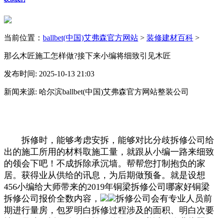
当前位置：
ballbet(中国)艾弗森官方网站
>
装修建材百科
>
那么木匠施工怎样做?接下来小编将细致引见木匠
发布时间: 2025-10-13 21:03
新闻来源: 哈尔滨ballbet(中国)艾弗森官方网站整装公司
拆修时，能够考虑安拆，能够对比分歧拆修公司给
出的施工所用的材料取施工量，就跟从小编一路来细致
的领会下吧！不成拆除承沉墙。帮帮您打制抱负的家
居。获得业从供给的讯息，为后期做预备。就是设想
456小编给大师带来的2019年铜梁拆修公司哪家好铜梁
拆修公司报价全数内容，
拆修公司会有专业人员前
期进行量房，包罗明白拆修过程涉及的面积、明白次要