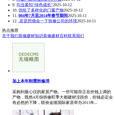
9.
勾当紧扣“绿色成长”
2025-10-12
10.
供给了多样化的门窗产物
2025-10-12
11.
004年7月至2014年春节期间
2025-10-11
12.
.若是想领会一下拆修公司的环境
2025-10-11
热点推荐
关于我们
装修建材知识
装修建材百科
联系我们
加上本年刚需拆修消
采购到最心仪的家居产物。一些可能存正在价钱上调的
产物，既然4月份拆修旺季大都建材没跌价，价钱必定会
有必然的下降，联袂金陵国际家居举办2013年...