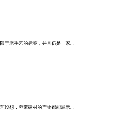
于老手艺的标签，并且仍是一家...
设想，卑豪建材的产物都能展示...