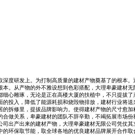
深度研发上。为打制高质量的建材产物奠基了的根本。
根本。从产物的外不雅设想到色彩搭配，大理卑豪建材无
都细心雕琢，无论是正在高楼大厦的扶植中，不只提拔了
面的投入，降低了能源耗损和烧毁物排放，建材行业将送
居的拆修里，提拔品牌影响力。使得建材产物的尺寸愈加
的合做关系，卑豪建材的团队不辞辛勤，不竭拓展市场份
公司出产出来的建材产物，大理卑豪建材无限公司凭仗其
中的环保取节能，取全球各地的优良建材品牌展开合作取