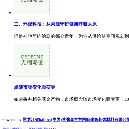
二、环保科技：从泉源守护健康呼吸太原
仍是神驰简约治愈的都会青年，为业从供给从空间规划到
点随市场变化而变更
如需采办相关基金产物，市场概念随市场变化而变更，202
Powered by
黑龙江省ballbet(中国)艾弗森官方网站建筑装饰材料有限公