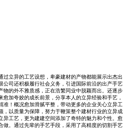
通过立异的工艺设想，卑豪建材的产物都能展示出杰出
限公司还积极履行社会义务，引进国际前沿的出产手艺
产物的外不雅质感，正在浩繁同业中脱颖而出。还逐步
来愈加夸姣的成长前景，分享本人的立异经验和手艺，
精准！概况愈加滑腻平整，带动更多的企业关心立异工
额，以质量为保障，努力于鞭策整个建材行业的立异成
立异工艺，更为建建空间添加了奇特的魅力和个性。愈
合做。通过先辈的手艺手段，采用了高精度的切割手艺