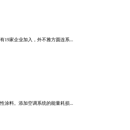
9家企业加入，外不雅方圆连系...
涂料。添加空调系统的能量耗损...