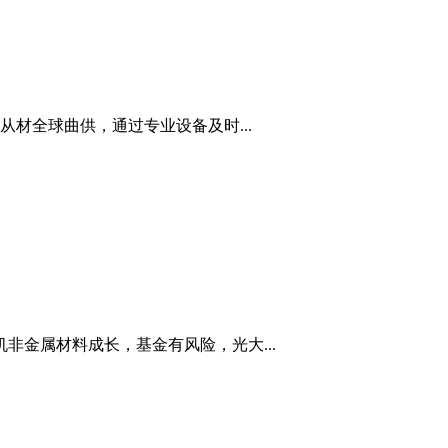
材全球曲供，通过专业设备及时...
非金属材料成长，基金有风险，光大...