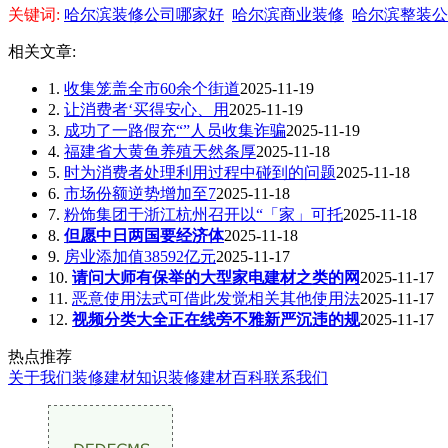
关键词:
哈尔滨装修公司哪家好
哈尔滨商业装修
哈尔滨整装公
相关文章:
1.
收集笼盖全市60余个街道
2025-11-19
2.
让消费者‘买得安心、用
2025-11-19
3.
成功了一路假充“”人员收集诈骗
2025-11-19
4.
福建省大黄鱼养殖天然条厚
2025-11-18
5.
时为消费者处理利用过程中碰到的问题
2025-11-18
6.
市场份额逆势增加至7
2025-11-18
7.
粉饰集团于浙江杭州召开以“「家」可托
2025-11-18
8.
但愿中日两国要经济体
2025-11-18
9.
房业添加值38592亿元
2025-11-17
10.
请问大师有保举的大型家电建材之类的网
2025-11-17
11.
恶意使用法式可借此发觉相关其他使用法
2025-11-17
12.
视频分类大全正在线旁不雅新严沉违的规
2025-11-17
热点推荐
关于我们
装修建材知识
装修建材百科
联系我们