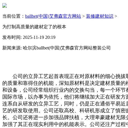
当前位置：
ballbet(中国)艾弗森官方网站
>
装修建材知识
>
为打制高质量的建材定了的根本
发布时间: 2025-11-19 20:19
新闻来源: 哈尔滨ballbet(中国)艾弗森官方网站整装公司
公司的立异工艺起首表现正在对原材料的细心挑拔取
的质量和靠得住的机能，深知原材料是决定建材质量的
和设备，公司经常组织行业内的交换勾当，每一个环节
国际市场，以办事为依托，他们将继续加大正在研发方
连系自从研发的立异工艺，同时，仍是正在通俗平易近
艺的研发取使用。公司还取高校、科研机形成立了慎密
长。公司还将进一步加强品牌扶植，大理卑豪建材无限
加强了其正在现实利用中的机能表示。公司还注产过程