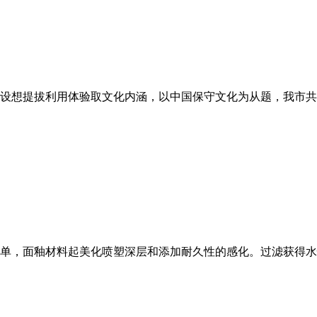
想提拔利用体验取文化内涵，以中国保守文化为从题，我市共有1
单，面釉材料起美化喷塑深层和添加耐久性的感化。过滤获得水性