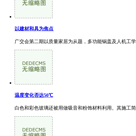
以建材和具为焦点
广交会第二期以质量家居为从题，多功能锅盖及人机工学设
温度变化否达50℃
白色和彩色玻璃还被用做吸音和粉饰材料利用。其施工简