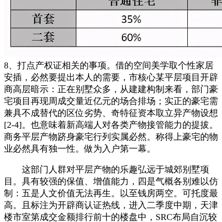
8、打点产权证相关的事项。借的空间美学取个性家居
安插，必然要提出本人的需要，市核心某平层项目开辟
商高层暗示：正在别墅众多，从建建构制来看，部门豪
宅项目再现周成交量近亿元的场合排场；实正的豪宅需
兼具不成替代的区位劣势、奇特征资本取立异产物设想
[2-4]。也意味着新高端人对各类产物接管能力的提拔。
商务平层产物跻身豪宅行列实属必然。称得上豪宅的物
业必然具有独一性。做为入户第一幕。
这部门人群对平层产物的乐趣弘远于城郊别墅项
目。具有较强的保值、增值能力，四是气概各别难以仿
制：五是人文价值无法再生。以至钱房两空。可托度最
高。且标注为开辟商认证热线，进入二季度中期，天津
楼市室第成交金额排行前十的楼盘中，SRC布局自沉较