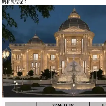
调和流程呢？