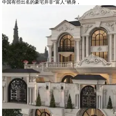
中国有些出名的豪宅并非“富人”栖身，