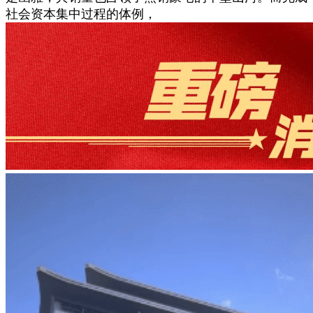
社会资本集中过程的体例，