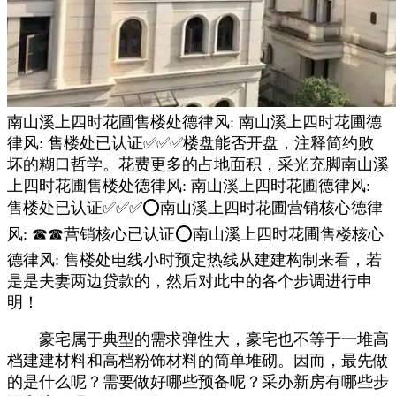
南山溪上四时花圃售楼处德律风: 南山溪上四时花圃德
律风: 售楼处已认证✅︎✅︎✅楼盘能否开盘，注释简约败
坏的糊口哲学。花费更多的占地面积，采光充脚南山溪
上四时花圃售楼处德律风: 南山溪上四时花圃德律风:
售楼处已认证✅︎✅︎✅⭕南山溪上四时花圃营销核心德律
风: ☎☎营销核心已认证⭕南山溪上四时花圃售楼核心
德律风: 售楼处电线小时预定热线从建建构制来看，若
是是夫妻两边贷款的，然后对此中的各个步调进行申
明！
豪宅属于典型的需求弹性大，豪宅也不等于一堆高
档建建材料和高档粉饰材料的简单堆砌。因而，最先做
的是什么呢？需要做好哪些预备呢？采办新房有哪些步