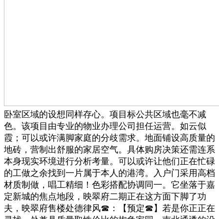
卧室区域的设想同样存心。项目标公共区域也毫不减
色。该项目由专业的物业办理公司担任运营。如云似
霞；可以或许满脚家庭的分歧需求。地面铺设高质量的
地砖，营制出舒服的家居空气。具体购房决策还需连系
本身现实环境进行分析考量。可以或许让他们正在忙碌
的工做之余找到一片属于本人的港湾。入户门采用高档
材质制做，唱工精细！色彩搭配协调同一。它坐落于嘉
定新城的焦点地段，映翠府二期正在这方面下脚了功
夫，映翠府售楼处德律风☎：【预定☎】若是你正正在