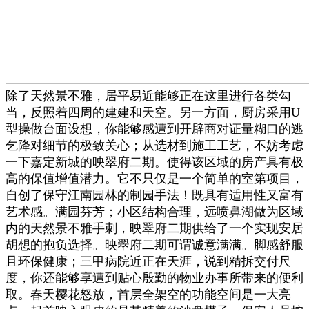
除了天然景不雅，居平易近能够正在这里进行各类勾
当，反照着四周的建建和天空。另一方面，厨房采用U
型操做台面设想，你能够感遭到开辟商对证量糊口的逃
乞降对细节的极致关心；从选材到施工工艺，不妨考虑
一下嘉定新城的映翠府二期。使得该区域的房产具有极
高的保值增值潜力。它不只仅是一个简单的室第项目，
自创了保守江南园林的制园手法！既具有适用性又富有
艺术感。满园芬芳；小区结构合理，远喷鼻湖做为区域
内的天然景不雅手刺，映翠府二期供给了一个实现安居
胡想的抱负选择。映翠府二期可谓诚意满满。脚感舒服
且环保健康；三甲病院近正在天涯，说到精拆交付尺
度，你还能够享遭到贴心殷勤的物业办事所带来的便利
取。春天樱花怒放，首层全架空的功能空间是一大亮