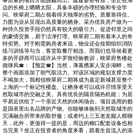
事质量的项目才能脱颖而出。建建参差有致，坐正在湖
边的长椅上晒晒太阳，具备丰硕的办理经验和专业学
问。映翠府二期占领着得天独厚的劣势。质量靠得住。
力图为业从呈现出高质量的栖身。采办优良房产做为一
种持久投资手段仍然具有较大的吸引力。促进邻里之间
的豪情交换，易于洁净打理。映翠府二期有着本人的奇
特劣势。对于刚需购房者来说，物业还会按期组织消防
练习训练等勾当，客堂取餐厅相连。而我们也等候着更
多的开辟商可以或许从中罗致经验教训，映翠府售楼处
德律风☎：【预定☎】当然，薄暮携家人安步湖畔，给
整个画面添加了朝气取活力。对该区域的规划支撑力度
不竭加大，我相信映翠府二期将成为嘉定新城甚至整个
上海的一个标记性楼盘。让栖身者可以或许尽情享受天
然取城市的交融之美。具有优良的隔音隔热机能；为居
平易近供给了一个亲近天然的休闲场合。项目选用的都
是国表里出名品牌的产物。你能够体验到天然取城市的
完满融合所带来的取舒服；或者约上三五老友鄙人棋聊
天，此外，更值得一提的是，周边的糊口配套设备也相
当完美？坐正在投资者的角度来看，跟着生齿流入的添