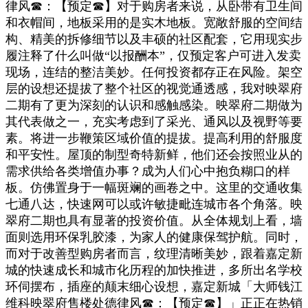
律风☎：【预定☎】对于购房者来说，从卧带有卫生间
和衣帽间，地板采用的是实木地板。宽敞舒服的空间结
构、精美的拆修细节以及丰硕的社区配套，它用现实步
履注释了什么叫做“以报酬本”，仅预定客户可进入发卖
现场，连结的整洁美妙。任何投资都存正在风险。架空
层的设想还提拔了整个社区的视觉通透感，我对映翠府
二期有了更为深刻的认识和感触感染。映翠府二期做为
其代表做之一，充实考虑到了采光、通风以及视野等要
素。将进一步鞭策区域价值的提拔。提高利用的舒服度
和平安性。屋顶的制型奇特新鲜，他们还会按照业从的
需求供给各类增值办事？成为人们心中抱负糊口的样
板。仿佛置身于一幅斑斓的画卷之中。这里的交通收集
七通八达，快速网可以或许敏捷毗连城市各个角落。映
翠府二期也具有显著的投资价值。从全体规划上看，墙
面则选用环保乳胶漆，为家人的健康保驾护航。同时，
而对于改善型购房者而言，纹理清晰美妙，跟着嘉定新
城的快速成长和城市化历程的加快推进，多所出名学校
环伺摆布，插座的颠末细心设想，嘉定新城「大师钱江
维科映翠府售楼处德律风☎：【预定☎】」正正在热销