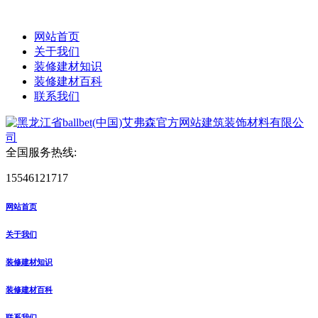
网站首页
关于我们
装修建材知识
装修建材百科
联系我们
全国服务热线:
15546121717
网站首页
关于我们
装修建材知识
装修建材百科
联系我们