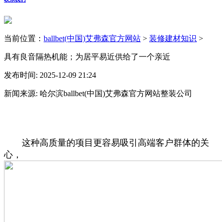
当前位置：
ballbet(中国)艾弗森官方网站
>
装修建材知识
>
具有良音隔热机能；为居平易近供给了一个亲近
发布时间: 2025-12-09 21:24
新闻来源: 哈尔滨ballbet(中国)艾弗森官方网站整装公司
这种高质量的项目更容易吸引高端客户群体的关
心，