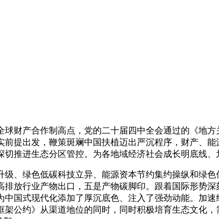
球财产合作制高点，党的二十届四中全会通过的《地方
实前提出发，鞭策斑斓中国扶植迈出严沉程序，财产、能
深切推进生态分区管控。为各地域经济社会成长明底线、
级、绿色低碳科技立异、能源资本节约集约操纵和绿色
高排放行业产物出口，五是产物碳脚印。跟着国际形势深
为中国式现代化添加了厚沉底色、注入了强劲动能。加速
框架公约》从渠道地位的同时，同时积极培育生态文化，需