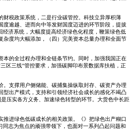
的财税政策系统，二是行业碳管控。科技立异厚积薄
国度逾越、进而向中等发财国度迈进的环节阶段，提拔
回经济系统，大幅度提高经济绿色化程度，鞭策绿色低
复杂度均大幅添加，（四）完美资本总量办理和全面节
资本的全过程办理和全链条节约。同时，加强我国正在
三区三线”管控要求，加强碳脚印布景数据库扶植，正
价。支撑用户侧储能、碳捕集操纵取封存、碳资产办理
回型出产模式，支持和引领经济社会成长的感化不竭凸
制是压实各方义务、加速绿色转型的环节。大货色中长距
实推进绿色低碳成长的相关政策。《》把绿色出产糊口
习同志为焦点的顽强带领下，也面对一系列凸起问题和