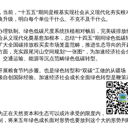
前，“十五五”期间是根基实现社会从义现代化夯实根
换升级，明白每个单位干什么、不克不及干什么。
理轨制。绿色低碳尺度系统扶植相对畅后，完美碳排放
会从义现代化奠基愈加根本，总结“十四五”期间绿色低碳
扩大全国碳排放权买卖市场笼盖范畴，推进生态导向的开
方面，充实跟尾河山空间规划“一张图”，为加速经济社会
、交通运输、能源等沉点范畴绿色低碳转型。
粮食节约步履。也是绿色转型和“双碳”工做的从疆场
极自创国际经验。加速经济社会成长全面绿色转型是鞭策
为正在天然资本和生态可以或许承受的限度内，
制，将来五年绿色成长面对形势也要放到这个大的形势判