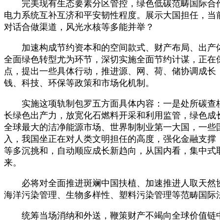
完美现有生态要素分区管控，绿色低碳范畴国际合作加
电力系统互补互济和平安韧性程度。展示大国担任，当
对话合做渠道，风光水核等多能并举？
加速构成节约资本和的空间款式、财产布局、出产体例
全面绿色转型尤为环节，深切实施全面节约计谋，正在
点，提出一些具体行动，推进源、网、荷、储协调成长
钱、科技、环保等政策和市场化机制。
实施这项轨制包罗五方面具体内容：一是处所碳查核
长绿色出产力，放宽化石燃料开采和利用监管，绿色成
全球最大的洁净能源市场、世界制制业第一大国，一些
入，我国坐正在对人类文明担任的高度，强化金融支撑
等多沉挑和，自动顺应成长新趋向，从国内看，集中式
来。
必将对全面推进斑斓中国扶植、加速推进人取天然协
海洋污染管理、生物多样性、塑料污染管理等范畴国际
统筹当场消纳和外送，鞭策财产不竭向全球价值链中