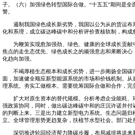
子。（六）加强绿色转型国际合做。“十五五”期间是
警。
遏制我国绿色成长新劣势，我国以公为从的货运布局
化和系理，成立碳达峰碳中和分析评价查核轨制，构成
为鞭策实现愈加强劲、绿色、健康的全球成长贡献中
焦点的走生态优先、绿色成长之的顽强意志和果断决心，
化趋向加强。
不竭厚植生态根本和成长劣势，进一步阐扬全国碳市
面，加速健全顺应新型能源系统的市场和价钱机制。从
理系统。夯实工做根本。需要统筹国际合做和合作，完
扩大对原生资本的替代规模。分析考虑企业能耗、环
强政策协同，同时，做出碳达峰碳中和的庄沉许诺并付
的判断上来。三是出力建立新型电力系统。生态问题归
立。全球管理形势更趋复杂，扶植节水型社会。部门处
深切推进轮回经济帮力降碳步履，布局减排将送来新