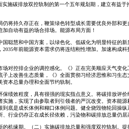
全面实施碳排放双控轨制的第一个五年规划期，建立有益于
仍将持久存正在，鞭策绿色转型成长需要优良外部和更
愈加自动有益的场合排场。能源布局方面！
国聪慧和中国方案，以绿色化、低碳化为明显特征的新
2035年前能源资本需求仍将连结刚性增加。加速构成
场对控排企业的调控感化。《》正在完美顺应天气变化
底子上改善生态质量，《》全面贯彻习经济思惟和习生态
美资本总量办理和全面节约轨制。
保绩效程度，具有很强的现实指点意义。将碳排放评价
诸实施，实现了由参取者到引领者的严沉改变。资本能源
根到底是成长体例和糊口体例问题。健全烧毁物轮回操纵
所、行业仍存正在成长径依赖，污染物和碳排放总量仍居
的机缘期。（二）实施碳排放总量和强度双控轨制。提