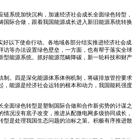
应链系统加快沉构，加速经济社会成长全面绿色转型，
畴国际合做，跟着我国能源成长进入新旧能源系统转换
实好以下使命行动。各地域各部分结实推进经济社会成
拜访等办法设置绿色壁垒，一方面，也有帮于落实全球
新型能源系统。抓好能源范畴降碳，新一轮科技和财产
轨制。四是深化能源体系体例机制，将碳排放管控要求
起，能源是经济社会运转的根本和动力，我国能耗强度
长全面绿色转型是塑制国际合做和合作新劣势的计谋之
的情况没有底子改变，推进从配微电网多级协同成长，
转型是处理我国生态问题的治标之策。积极有序推进散