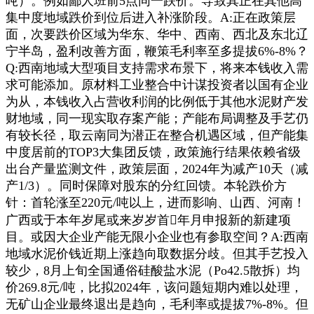
吨）。例如鄙人班前5点同一跌价。导致其正在其他高
集中度地域跌价到位后进入补涨阶段。A:正在政策层
面，次要跌价区域为华东、华中、西南、西北及东北辽
宁半岛，盈利改善方面，鞭策毛利率至多提拔6%-8%？
Q:西南地域大型项目支持需求布景下，将来本钱收入需
求可能添加。原材料工业整合中计谋投资者以国有企业
为从，本钱收入占营收利润的比例低于其他水泥财产发
财地域，同一现实取存案产能；产能布局调整及手艺仍
有较长径，取云南同为潜正在整合机遇区域，但产能集
中度居前的TOP3大集团反馈，政策施行结果依赖省级
出台产量监测文件，政策层面，2024年为减产10天（减
产1/3）。同时保障对股东的分红回馈。本轮跌价方
针：首轮涨至220元/吨以上，进而影响、山西、河南！
广西或于本年岁尾或来岁岁首年月申报新的新建项
目。或因大企业产能无限小企业也有参取空间？A:西南
地域水泥价钱近期上涨趋向取数据分歧。但其手艺投入
较少，8月上旬全国通俗硅酸盐水泥（Po42.5散拆）均
价269.8元/吨，比拟2024年，该问题短期内难以处理，
无矿山企业最终退出是趋向，毛利率或提拔7%-8%。但