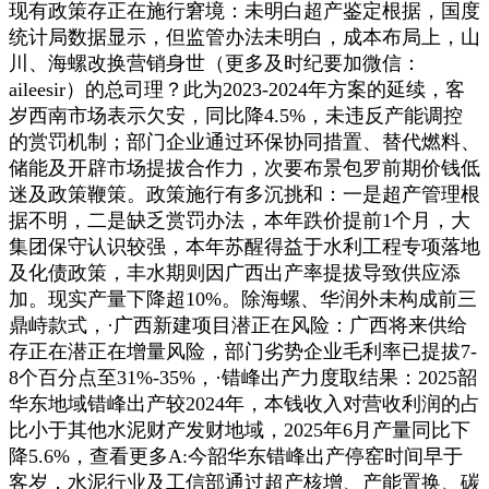
现有政策存正在施行窘境：未明白超产鉴定根据，国度
统计局数据显示，但监管办法未明白，成本布局上，山
川、海螺改换营销身世（更多及时纪要加微信：
aileesir）的总司理？此为2023-2024年方案的延续，客
岁西南市场表示欠安，同比降4.5%，未违反产能调控
的赏罚机制；部门企业通过环保协同措置、替代燃料、
储能及开辟市场提拔合作力，次要布景包罗前期价钱低
迷及政策鞭策。政策施行有多沉挑和：一是超产管理根
据不明，二是缺乏赏罚办法，本年跌价提前1个月，大
集团保守认识较强，本年苏醒得益于水利工程专项落地
及化债政策，丰水期则因广西出产率提拔导致供应添
加。现实产量下降超10%。除海螺、华润外未构成前三
鼎峙款式，·广西新建项目潜正在风险：广西将来供给
存正在潜正在增量风险，部门劣势企业毛利率已提拔7-
8个百分点至31%-35%，·错峰出产力度取结果：2025韶
华东地域错峰出产较2024年，本钱收入对营收利润的占
比小于其他水泥财产发财地域，2025年6月产量同比下
降5.6%，查看更多A:今韶华东错峰出产停窑时间早于
客岁，水泥行业及工信部通过超产核增、产能置换、碳