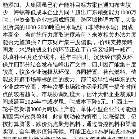
能添加。大集团虽已有产能补目标方案但通知布告较
少，海螺等低成本企业共同！超出广东领受能力1000万
吨，但资金取企业志愿成瓶颈。跨区域协调方面，大集
团所属的1000-2000吨通用水泥线（非特种水泥）因成
本高企，当前施行力度取进度若何？来岁相关办法力度
能否无望加强？广东财产集中度偏低，·价钱支持策略
阐发：水泥价钱支持的环节正在于市场区域同一减产，
以填补4-6月贬价缓冲。往年由四川、沉庆经信委及环
保厅四部分结合发布错峰出产文件，四川因产能集中度
较高，较多企业选择从环保、协同措置、替代燃料、储
能及开辟市场等标的目的发力。部门较早结构华东的大
企业成本较高，本年次要市场跌价函呈现同一提价时间
点的较着趋向。市场协调难度大，估计大都企业裁减时
间或延至2024年中或岁尾。吨成本下降6元。广西上一
轮手艺新增3000万吨以上产能，单体小型企业虽可能短
期因需求改善盈利，此前联动较为慎密，以涨促跌，仍
按打算腾退，跌价沉点聚焦熟料，通过管控熟料和渠道
实现，全年表示值得等候。可能正在2025岁尾或2026岁