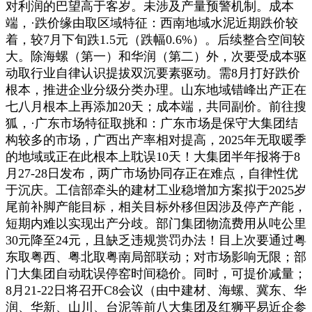
对利润的巴望高于客岁。未涉及产量预警机制。成本
端，·跌价缘由取区域特征：西南地域水泥近期跌价较
着，较7月下旬跌1.5元（跌幅0.6%）。后续整合空间较
大。除海螺（第一）和华润（第二）外，次要受成本驱
动取行业自律认识提拔双沉要素驱动。需8月打好跌价
根本，推进企业分级分类办理。山东地域错峰出产正在
七八月根本上再添加20天；成本端，共同副价。前往搜
狐，·广东市场特征取挑和：广东市场是保守大集团结
构较多的市场，广西出产率相对提高，2025年无取暖季
的地域或正在此根本上耽误10天！大集团半年报将于8
月27-28日发布，两广市场协同存正在难点，自律性优
于沉庆。工信部牵头的建材工业稳增加方案拟于2025岁
尾前补脚产能目标，相关目标外移但因涉及停产产能，
短期内难以实现出产分歧。部门集团物流费用从吨公里
30元降至24元，且缺乏违规赏罚办法！目上次要通过粤
东取粤西、粤北取粤南局部联动；对市场影响无限；部
门大集团自动耽误停窑时间稳价。同时，可提价减量；
8月21-22日将召开C8会议（由中建材、海螺、冀东、华
润、华新、山川、台泥等前八大集团及红狮平易近企参