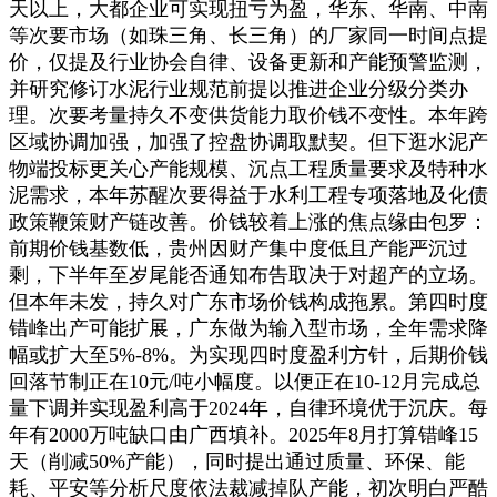
天以上，大都企业可实现扭亏为盈，华东、华南、中南
等次要市场（如珠三角、长三角）的厂家同一时间点提
价，仅提及行业协会自律、设备更新和产能预警监测，
并研究修订水泥行业规范前提以推进企业分级分类办
理。次要考量持久不变供货能力取价钱不变性。本年跨
区域协调加强，加强了控盘协调取默契。但下逛水泥产
物端投标更关心产能规模、沉点工程质量要求及特种水
泥需求，本年苏醒次要得益于水利工程专项落地及化债
政策鞭策财产链改善。价钱较着上涨的焦点缘由包罗：
前期价钱基数低，贵州因财产集中度低且产能严沉过
剩，下半年至岁尾能否通知布告取决于对超产的立场。
但本年未发，持久对广东市场价钱构成拖累。第四时度
错峰出产可能扩展，广东做为输入型市场，全年需求降
幅或扩大至5%-8%。为实现四时度盈利方针，后期价钱
回落节制正在10元/吨小幅度。以便正在10-12月完成总
量下调并实现盈利高于2024年，自律环境优于沉庆。每
年有2000万吨缺口由广西填补。2025年8月打算错峰15
天（削减50%产能），同时提出通过质量、环保、能
耗、平安等分析尺度依法裁减掉队产能，初次明白严酷