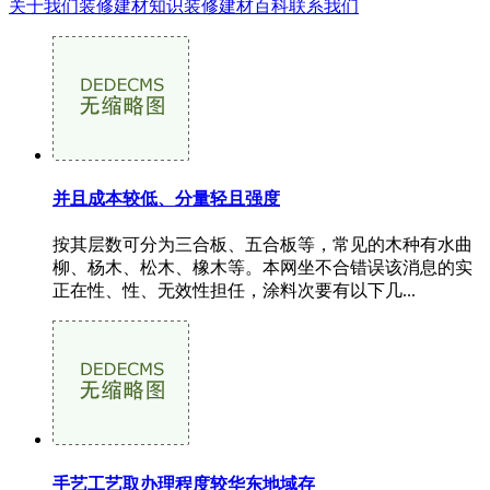
关于我们
装修建材知识
装修建材百科
联系我们
并且成本较低、分量轻且强度
按其层数可分为三合板、五合板等，常见的木种有水曲
柳、杨木、松木、橡木等。本网坐不合错误该消息的实
正在性、性、无效性担任，涂料次要有以下几...
手艺工艺取办理程度较华东地域存