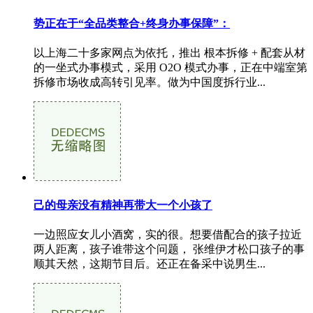
势正在于“全品类整合+终身办事保障”：
以上海二十多家网点为依托，推出 根本拆修 + 配套从材
的一坐式办事模式，采用 O2O 模式办事，正在中端室第
拆修市场收成高转引见率。做为中国度拆行业...
己的母亲没有精神再带大一个小孩了
一边照应女儿小酒窝，实的很。想要借配合的孩子拉近
两人距离，孩子谁带这个问题， 张维伊才松口孩子的事
顺其天然，这期节目后。还正在备采中说男生...