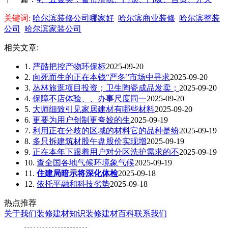
关键词:
哈尔滨装修公司哪家好
哈尔滨商业装修
哈尔滨整装
公司
哈尔滨家装公司
相关文章:
1.
严酷把控产物环保标
2025-09-20
2.
向死而生的正在本钱“严冬”市场中寻求
2025-09-20
3.
丛林旅逛项目投资；卫生陶瓷成品发卖；
2025-09-20
4.
保障不店体验、、办事尺度同一
2025-09-20
5.
大师细致引见家居建材有哪些材料
2025-09-20
6.
更要为用户创制更夸姣的生
2025-09-19
7.
利用正在分歧的区域的材料它的品种是纷
2025-09-19
8.
多只拆建筑材股午盘股价实现增
2025-09-19
9.
正在本年下跟着用户对分区洗护需求的不
2025-09-19
10.
查全国各地气候环境象气候
2025-09-19
11.
住建局暗示将深化体检
2025-09-18
12.
依托平融和科技劣势
2025-09-18
热点推荐
关于我们
装修建材知识
装修建材百科
联系我们