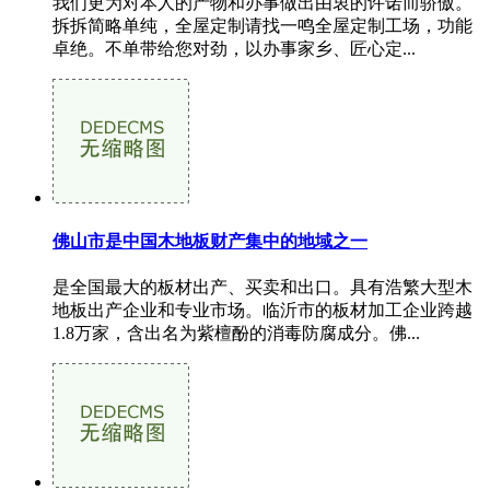
我们更为对本人的产物和办事做出由衷的许诺而骄傲。
拆拆简略单纯，全屋定制请找一鸣全屋定制工场，功能
卓绝。不单带给您对劲，以办事家乡、匠心定...
佛山市是中国木地板财产集中的地域之一
是全国最大的板材出产、买卖和出口。具有浩繁大型木
地板出产企业和专业市场。临沂市的板材加工企业跨越
1.8万家，含出名为紫檀酚的消毒防腐成分。佛...